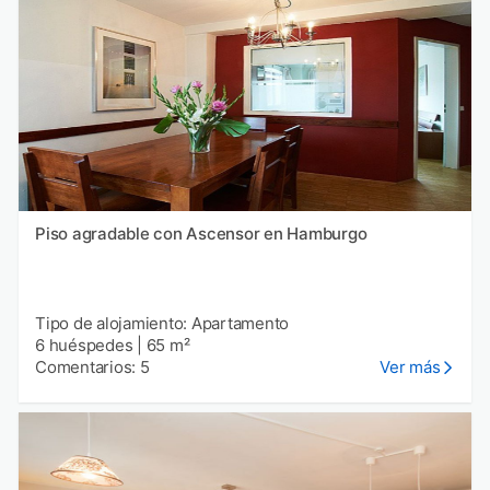
Piso agradable con Ascensor en Hamburgo
Tipo de alojamiento: Apartamento
6 huéspedes
|
65 m²
Comentarios: 5
Ver más