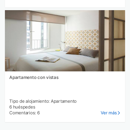
Apartamento con vistas
Tipo de alojamiento: Apartamento
6 huéspedes
Comentarios: 6
Ver más