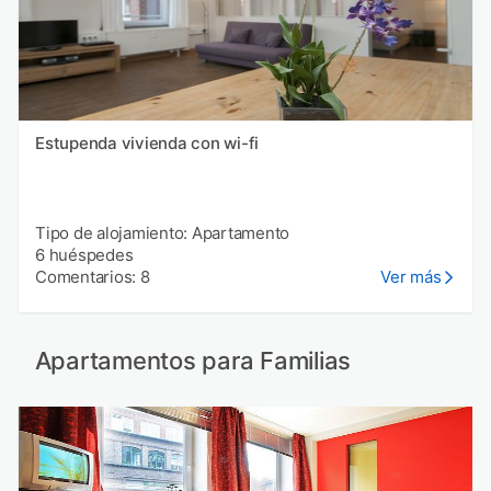
Estupenda vivienda con wi-fi
Tipo de alojamiento: Apartamento
6 huéspedes
Comentarios: 8
Ver más
Apartamentos para Familias