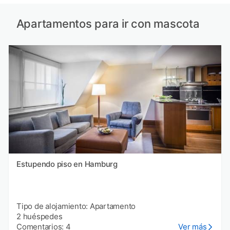
Apartamentos para ir con mascota
Estupendo piso en Hamburg
Tipo de alojamiento: Apartamento
2 huéspedes
Comentarios: 4
Ver más