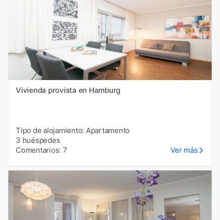
Vivienda provista en Hamburg
Tipo de alojamiento: Apartamento
3 huéspedes
Comentarios: 7
Ver más