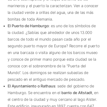
marineros y el puerto la caracterizan. Ven a conocer
la ciudad verde a orillas del agua, una de las más
bonitas de toda Alemania.
El Puerto de Hamburgo
: es uno de los símbolos de
la ciudad. ¿Sabías que alrededor de unos 13.000
barcos de todo el mundo pasan cada año por el
segundo puerto mayor de Europa? Recorre el puerto
en una barcaza o visita alguno de los barcos museo
y conoce de primer mano porque esta ciudad se la
conoce con el sobrenombre de la “Puerta del
Mundo”. Los domingos se realizan subastas de
pescado en el antiguo mercado de pescado.
El Ayuntamiento o Rathaus
: sede del gobierno de
Hamburgo. Se encuentra en el
barrio de Altstadt
, en
el centro de la ciudad y muy cercano al lago Alster.
Este edificio, inaugurado en 1897, cuenta con 647