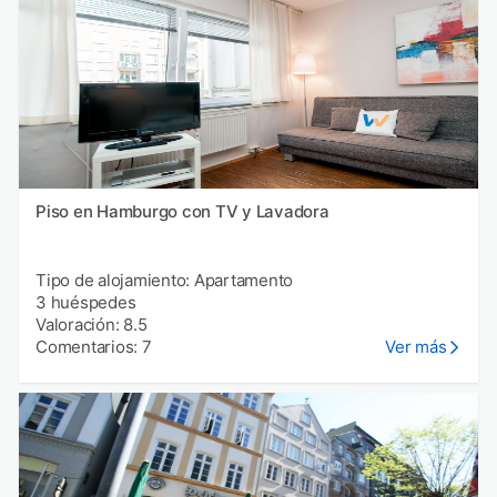
Piso en Hamburgo con TV y Lavadora
Tipo de alojamiento: Apartamento
3 huéspedes
Valoración: 8.5
Comentarios: 7
Ver más