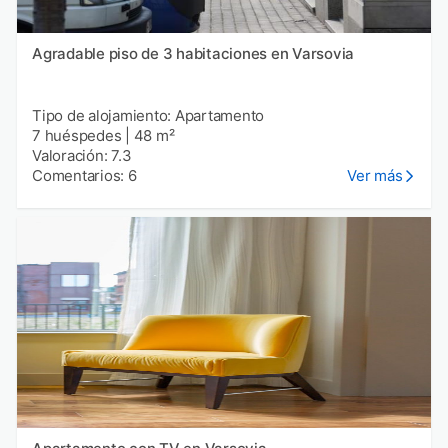
Agradable piso de 3 habitaciones en Varsovia
Tipo de alojamiento: Apartamento
7 huéspedes
|
48 m²
Valoración: 7.3
Comentarios: 6
Ver más