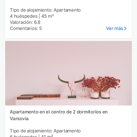
Tipo de alojamiento: Apartamento
4 huéspedes
|
45 m²
Valoración: 6.8
Comentarios: 5
Ver más
Apartamento en el centro de 2 dormitorios en
Varsovia
Tipo de alojamiento: Apartamento
6 huéspedes
|
41 m²