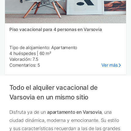
Piso vacacional para 4 personas en Varsovia
Tipo de alojamiento: Apartamento
4 huéspedes
|
60 m²
Valoración: 7.5
Comentarios: 5
Ver más
Todo el alquiler vacacional de
Varsovia en un mismo sitio
Disfruta ya de un
apartamento en Varsovia
, una
ciudad dinámica, moderna y emocionante. Su estilo
y sus características recuerdan a las de las grandes