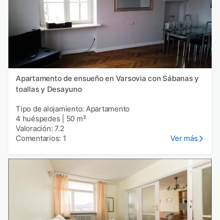
Apartamento de ensueño en Varsovia con Sábanas y
toallas y Desayuno
Tipo de alojamiento: Apartamento
4 huéspedes
|
50 m²
Valoración: 7.2
Comentarios: 1
Ver más