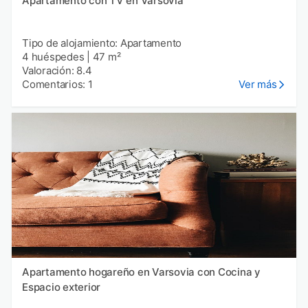
Apartamento con TV en Varsovia
Tipo de alojamiento: Apartamento
4 huéspedes
|
47 m²
Valoración: 8.4
Comentarios: 1
Ver más
Apartamento hogareño en Varsovia con Cocina y
Espacio exterior