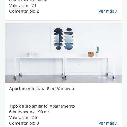
Valoración: 7.1
Comentarios: 2
Ver más
Apartamento para 6 en Varsovia
Tipo de alojamiento: Apartamento
6 huéspedes
|
90 m²
Valoración: 7.5
Comentarios: 3
Ver más