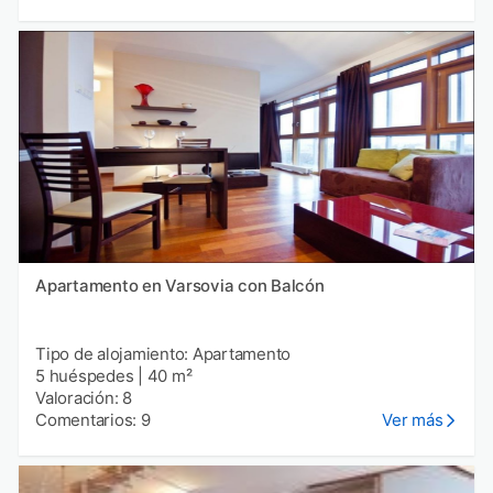
Apartamento en Varsovia con Balcón
Tipo de alojamiento: Apartamento
5 huéspedes
|
40 m²
Valoración: 8
Comentarios: 9
Ver más