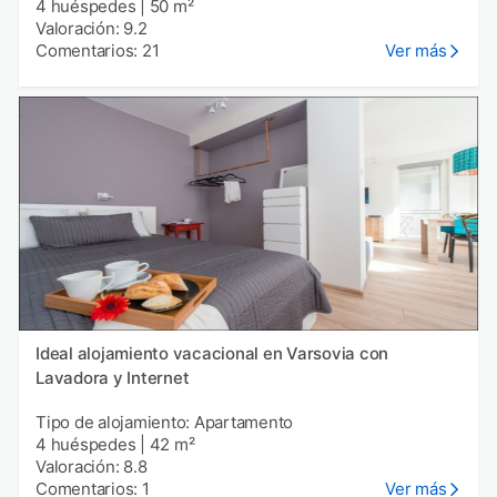
4 huéspedes
|
50 m²
Valoración: 9.2
Comentarios: 21
Ver más
Ideal alojamiento vacacional en Varsovia con
Lavadora y Internet
Tipo de alojamiento: Apartamento
4 huéspedes
|
42 m²
Valoración: 8.8
Comentarios: 1
Ver más