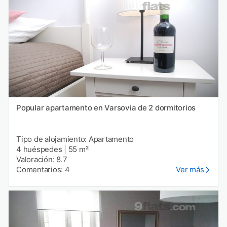
Popular apartamento en Varsovia de 2 dormitorios
Tipo de alojamiento: Apartamento
4 huéspedes
|
55 m²
Valoración: 8.7
Comentarios: 4
Ver más