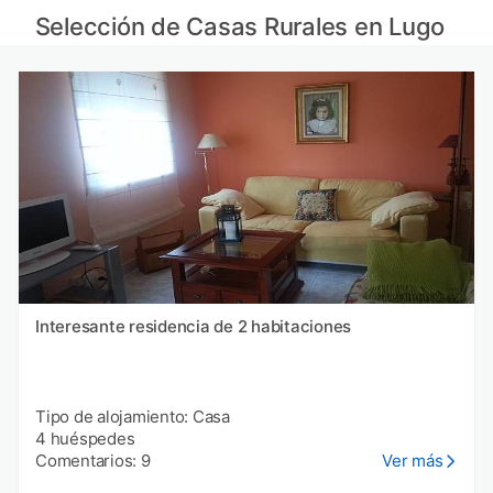
Casas rurales en León
Selección de Casas Rurales en Lugo
Casas rurales en Esposende provincia
Casas rurales en Póvoa de Varzim provincia
Casas rurales en Zamora
Interesante residencia de 2 habitaciones
Tipo de alojamiento: Casa
4 huéspedes
Comentarios: 9
Ver más