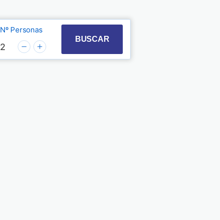
Nº Personas
t with the calendar and select a date. Press the quest
 to interact with the calendar and select a date. Pre
BUSCAR
2