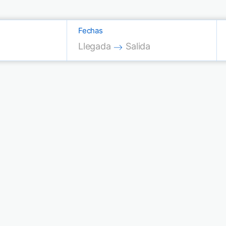
Fechas
Press the down arrow key to interac
Press the down arrow key
Llegada
Salida