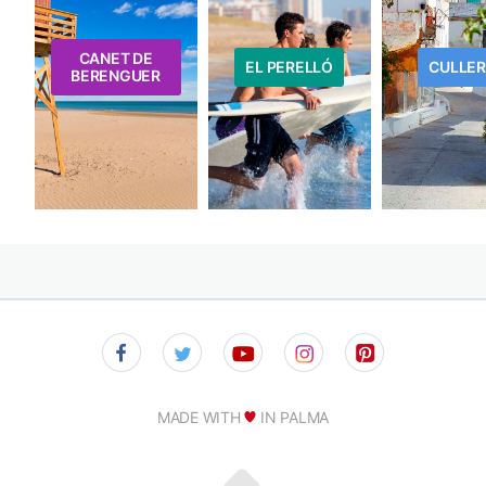
CANET DE
EL PERELLÓ
CULLE
BERENGUER
MADE WITH
IN PALMA