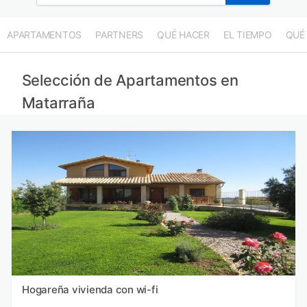
APARTAMENTOS
PARTNERS
QUÉ HACER
EL TIEMPO
QUÉ
Selección de Apartamentos en
Matarraña
Hogareña vivienda con wi-fi