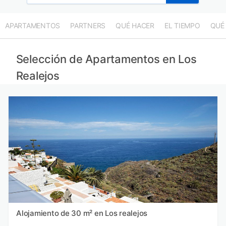
APARTAMENTOS
PARTNERS
QUÉ HACER
EL TIEMPO
QUÉ
Selección de Apartamentos en Los
Realejos
Alojamiento de 30 m² en Los realejos