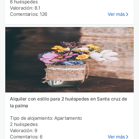
6 huéspedes
Valoración: 8.1
Comentarios: 126
Ver más
Alquiler con estilo para 2 huéspedes en Santa cruz de
la palma
Tipo de alojamiento: Apartamento
2 huéspedes
Valoración: 9
Comentarios: 6
Ver más