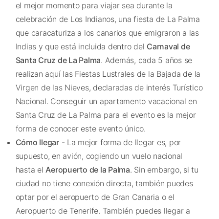
el mejor momento para viajar sea durante la
celebración de Los Indianos, una fiesta de La Palma
que caracaturiza a los canarios que emigraron a las
Indias y que está incluida dentro del
Carnaval de
Santa Cruz de La Palma
. Además, cada 5 años se
realizan aquí las Fiestas Lustrales de la Bajada de la
Virgen de las Nieves, declaradas de interés Turístico
Nacional. Conseguir un apartamento vacacional en
Santa Cruz de La Palma para el evento es la mejor
forma de conocer este evento único.
Cómo llegar
- La mejor forma de llegar es, por
supuesto, en avión, cogiendo un vuelo nacional
hasta el
Aeropuerto de la Palma
. Sin embargo, si tu
ciudad no tiene conexión directa, también puedes
optar por el aeropuerto de Gran Canaria o el
Aeropuerto de Tenerife. También puedes llegar a