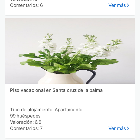
Comentarios: 6
Ver más
Piso vacacional en Santa cruz de la palma
Tipo de alojamiento: Apartamento
99 huéspedes
Valoración: 6.6
Comentarios: 7
Ver más