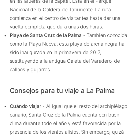
en las afueras de la capital. Está en el Parque
Nacional de la Caldera de Taburiente. La ruta
comienza en el centro de visitantes hasta dar una
vuelta completa que dura unas dos horas.
Playa de Santa Cruz de la Palma
- También conocida
como la Playa Nueva, esta playa de arena negra ha
sido inaugurada en la primavera de 2017,
sustituyendo a la antigua Caleta del Varadero, de
callaos y guijarros.
Consejos para tu viaje a La Palma
Cuándo viajar
- Al igual que el resto del archipiélago
canario, Santa Cruz de la Palma cuenta con buen
clima durante todo el año y está favorecida por la
presencia de los vientos alisios. Sin embargo, quizá