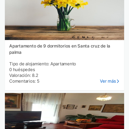
Apartamento de 9 dormitorios en Santa cruz de la
palma
Tipo de alojamiento: Apartamento
0 huéspedes
Valoración: 8.2
Comentarios: 5
Ver más