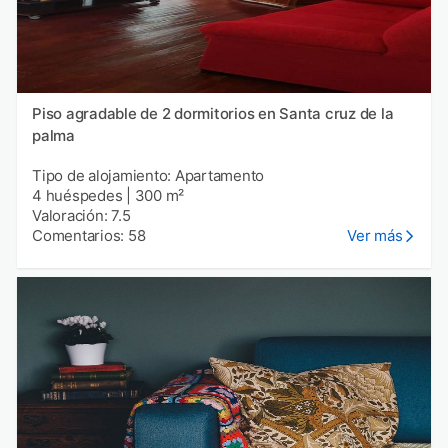
Piso agradable de 2 dormitorios en Santa cruz de la
palma
Tipo de alojamiento: Apartamento
4 huéspedes
|
300 m²
Valoración: 7.5
Comentarios: 58
Ver más