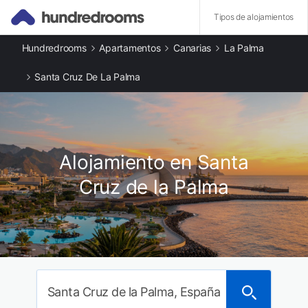
Tipos de alojamientos
Hundredrooms
Apartamentos
Canarias
La Palma
Otros tipos de alojamiento
Apartamentos en Santa Cruz de la Palma
Santa Cruz De La Palma
Casas rurales en Santa Cruz de la Palma
Ciudades destacadas
Apartamentos en Los Cancajos
Apartamentos en Breña Baja
Apartamentos en Breña Alta
Alojamiento en Santa
Apartamentos en Puntallana
Apartamentos en El Paso
Cruz de la Palma
Apartamentos en Los Llanos
Apartamentos en Tazacorte
Apartamentos en Puerto de Naos
Santa Cruz de la Palma, España