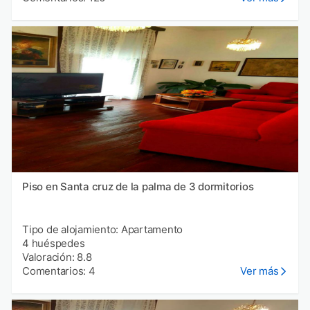
Piso en Santa cruz de la palma de 3 dormitorios
Tipo de alojamiento: Apartamento
4 huéspedes
Valoración: 8.8
Comentarios: 4
Ver más