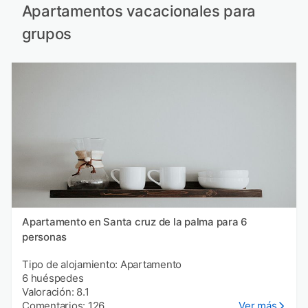
Apartamentos vacacionales para
grupos
Apartamento en Santa cruz de la palma para 6
personas
Tipo de alojamiento: Apartamento
6 huéspedes
Valoración: 8.1
Comentarios: 126
Ver más