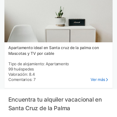
Apartamento ideal en Santa cruz de la palma con
Mascotas y TV por cable
Tipo de alojamiento: Apartamento
99 huéspedes
Valoración: 8.4
Comentarios: 7
Ver más
Encuentra tu alquiler vacacional en
Santa Cruz de la Palma