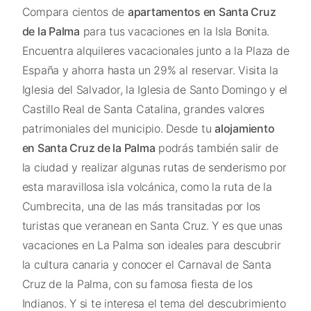
Compara cientos de
apartamentos en Santa Cruz
de la Palma
para tus vacaciones en la Isla Bonita.
Encuentra alquileres vacacionales junto a la Plaza de
España y ahorra hasta un 29% al reservar. Visita la
Iglesia del Salvador, la Iglesia de Santo Domingo y el
Castillo Real de Santa Catalina, grandes valores
patrimoniales del municipio. Desde tu
alojamiento
en Santa Cruz de la Palma
podrás también salir de
la ciudad y realizar algunas rutas de senderismo por
esta maravillosa isla volcánica, como la ruta de la
Cumbrecita, una de las más transitadas por los
turistas que veranean en Santa Cruz. Y es que unas
vacaciones en La Palma son ideales para descubrir
la cultura canaria y conocer el Carnaval de Santa
Cruz de la Palma, con su famosa fiesta de los
Indianos. Y si te interesa el tema del descubrimiento