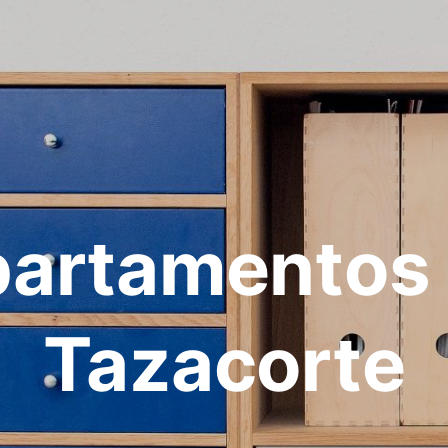
artamentos
Tazacorte