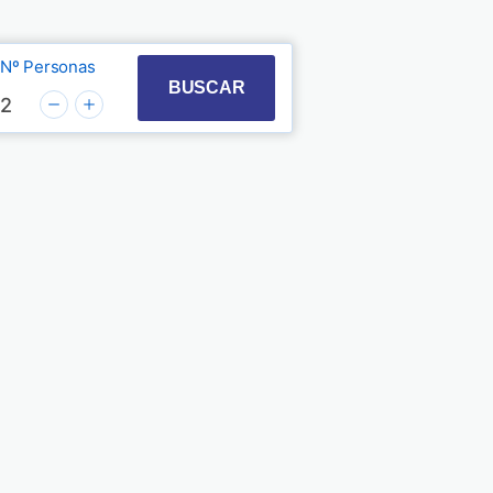
Nº Personas
t with the calendar and select a date. Press the quest
 to interact with the calendar and select a date. Pre
BUSCAR
2