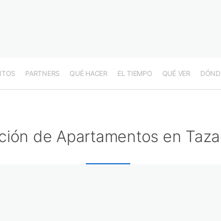
NTOS
PARTNERS
QUÉ HACER
EL TIEMPO
QUÉ VER
DÓND
ción de Apartamentos en Taza