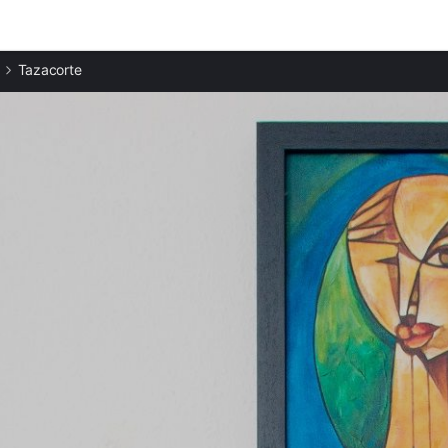
Ciudades destacadas
Tazacorte
Apartamentos en Los Llanos
Apartamentos en El Paso
Apartamentos en Puerto de Naos
Apartamentos en Tijarafe
Apartamentos en Breña Alta
Apartamentos en Puntagorda
Apartamentos en Breña Baja
Apartamentos en Los Cancajos