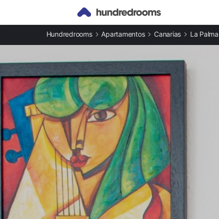
Otros tipos de alojamiento
Hundredrooms
Apartamentos
Canarias
La Palma
Apartamentos en Tazacorte
Casas rurales en Tazacorte