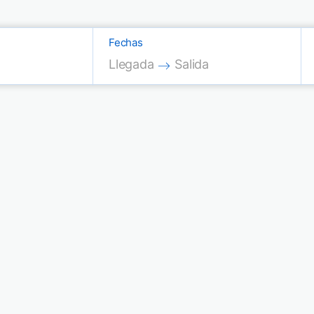
Fechas
Press the down arrow key to interac
Press the down arrow key
Llegada
Salida