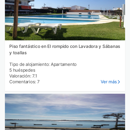
Piso fantástico en El rompido con Lavadora y Sábanas
y toallas
Tipo de alojamiento: Apartamento
5 huéspedes
Valoración: 7.1
Comentarios: 7
Ver más