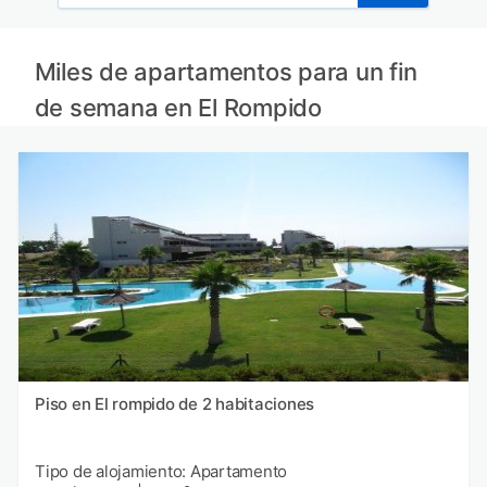
Miles de apartamentos para un fin
de semana en El Rompido
Piso en El rompido de 2 habitaciones
Tipo de alojamiento: Apartamento