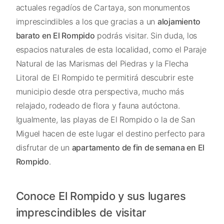
actuales regadíos de Cartaya, son monumentos
imprescindibles a los que gracias a un
alojamiento
barato en El Rompido
podrás visitar. Sin duda, los
espacios naturales de esta localidad, como el Paraje
Natural de las Marismas del Piedras y la Flecha
Litoral de El Rompido te permitirá descubrir este
municipio desde otra perspectiva, mucho más
relajado, rodeado de flora y fauna autóctona.
Igualmente, las playas de El Rompido o la de San
Miguel hacen de este lugar el destino perfecto para
disfrutar de un
apartamento de fin de semana en El
Rompido
.
Conoce El Rompido y sus lugares
imprescindibles de visitar