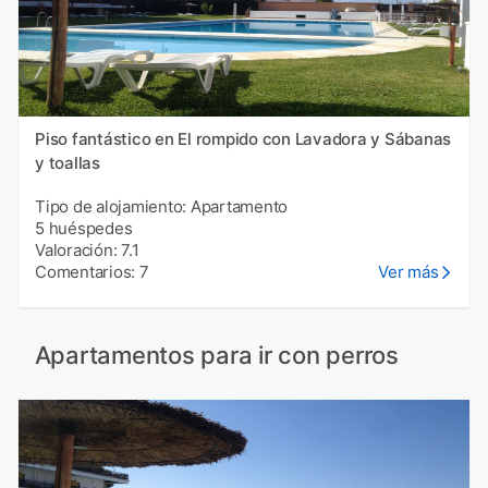
Piso fantástico en El rompido con Lavadora y Sábanas
y toallas
Tipo de alojamiento: Apartamento
5 huéspedes
Valoración: 7.1
Comentarios: 7
Ver más
Apartamentos para ir con perros