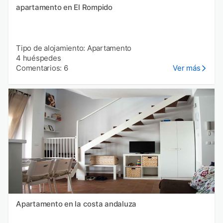
apartamento en El Rompido
Tipo de alojamiento: Apartamento
4 huéspedes
Comentarios: 6
Ver más
Apartamento en la costa andaluza