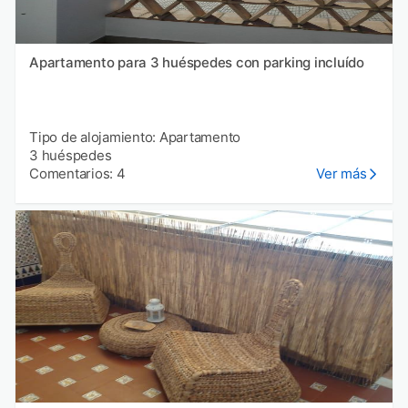
Apartamento para 3 huéspedes con parking incluído
Tipo de alojamiento: Apartamento
3 huéspedes
Comentarios: 4
Ver más