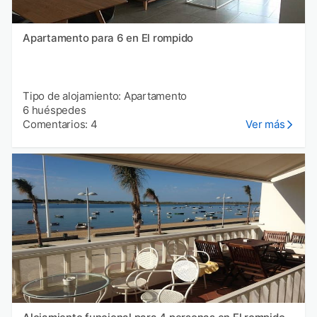
Apartamento para 6 en El rompido
Tipo de alojamiento: Apartamento
6 huéspedes
Comentarios: 4
Ver más