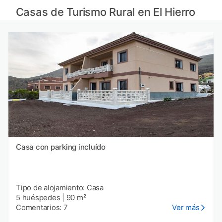
Casas rurales en Fuerteventura provincia
Casas de Turismo Rural en El Hierro
Casas rurales en Lanzarote provincia
Casas rurales en La Graciosa provincia
Casas rurales en Ponta do Sol provincia
Casa con parking incluído
Tipo de alojamiento: Casa
5 huéspedes
|
90 m²
Comentarios: 7
Ver más