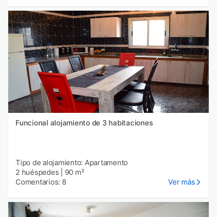
Funcional alojamiento de 3 habitaciones
Tipo de alojamiento: Apartamento
2 huéspedes
|
90 m²
Comentarios: 8
Ver más