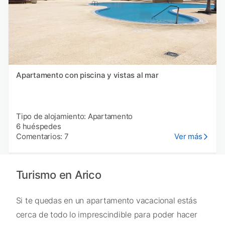
Apartamento con piscina y vistas al mar
Tipo de alojamiento: Apartamento
6 huéspedes
Comentarios: 7
Ver más
Turismo en Arico
Si te quedas en un apartamento vacacional estás
cerca de todo lo imprescindible para poder hacer