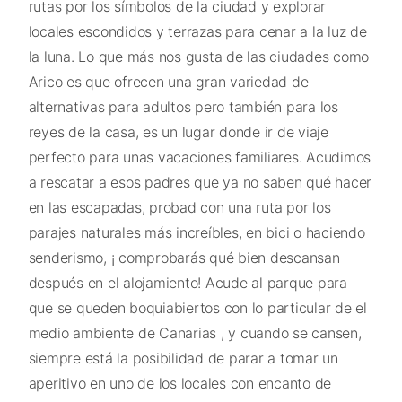
rutas por los símbolos de la ciudad y explorar
locales escondidos y terrazas para cenar a la luz de
la luna. Lo que más nos gusta de las ciudades como
Arico es que ofrecen una gran variedad de
alternativas para adultos pero también para los
reyes de la casa, es un lugar donde ir de viaje
perfecto para unas vacaciones familiares. Acudimos
a rescatar a esos padres que ya no saben qué hacer
en las escapadas, probad con una ruta por los
parajes naturales más increíbles, en bici o haciendo
senderismo, ¡ comprobarás qué bien descansan
después en el alojamiento! Acude al parque para
que se queden boquiabiertos con lo particular de el
medio ambiente de Canarias , y cuando se cansen,
siempre está la posibilidad de parar a tomar un
aperitivo en uno de los locales con encanto de