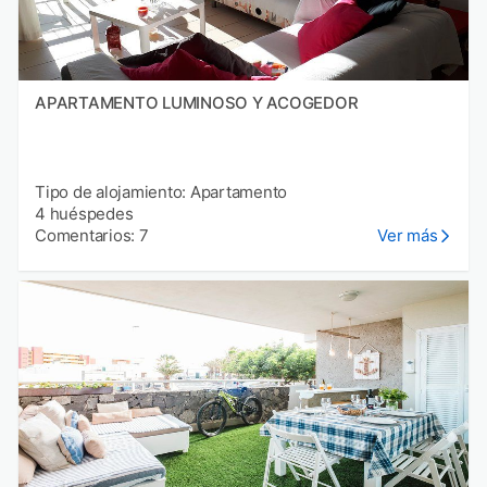
APARTAMENTO LUMINOSO Y ACOGEDOR
Tipo de alojamiento: Apartamento
4 huéspedes
Comentarios: 7
Ver más