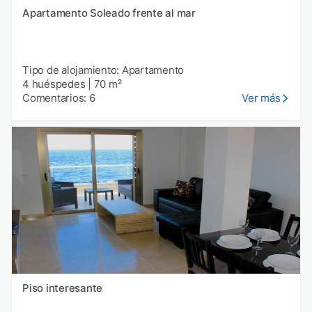
Apartamento Soleado frente al mar
Tipo de alojamiento: Apartamento
4 huéspedes
|
70 m²
Comentarios: 6
Ver más
Piso interesante