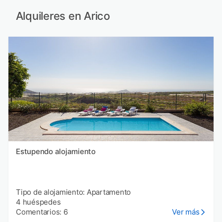
Alquileres en Arico
Estupendo alojamiento
Tipo de alojamiento: Apartamento
4 huéspedes
Comentarios: 6
Ver más