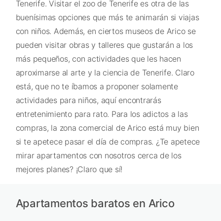
Tenerife. Visitar el zoo de Tenerife es otra de las
buenísimas opciones que más te animarán si viajas
con niños. Además, en ciertos museos de Arico se
pueden visitar obras y talleres que gustarán a los
más pequeños, con actividades que les hacen
aproximarse al arte y la ciencia de Tenerife. Claro
está, que no te íbamos a proponer solamente
actividades para niños, aquí encontrarás
entretenimiento para rato. Para los adictos a las
compras, la zona comercial de Arico está muy bien
si te apetece pasar el día de compras. ¿Te apetece
mirar apartamentos con nosotros cerca de los
mejores planes? ¡Claro que sí!
Apartamentos baratos en Arico