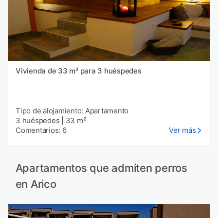
Vivienda de 33 m² para 3 huéspedes
Tipo de alojamiento: Apartamento
3 huéspedes
|
33 m²
Comentarios: 6
Ver más
Apartamentos que admiten perros
en Arico