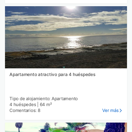
Apartamento atractivo para 4 huéspedes
Tipo de alojamiento: Apartamento
4 huéspedes
|
64 m²
Comentarios: 8
Ver más