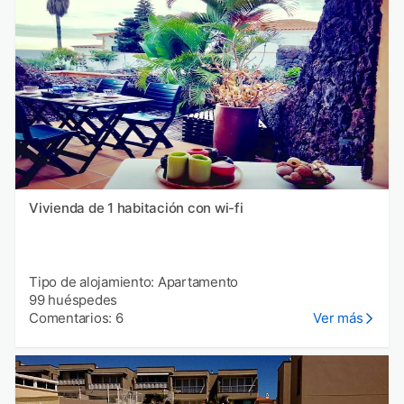
Vivienda de 1 habitación con wi-fi
Tipo de alojamiento: Apartamento
99 huéspedes
Comentarios: 6
Ver más