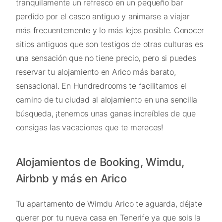
tranquilamente un refresco en un pequeño bar
perdido por el casco antiguo y animarse a viajar
más frecuentemente y lo más lejos posible. Conocer
sitios antiguos que son testigos de otras culturas es
una sensación que no tiene precio, pero si puedes
reservar tu alojamiento en Arico más barato,
sensacional. En Hundredrooms te facilitamos el
camino de tu ciudad al alojamiento en una sencilla
búsqueda, ¡tenemos unas ganas increíbles de que
consigas las vacaciones que te mereces!
Alojamientos de Booking, Wimdu,
Airbnb y más en Arico
Tu apartamento de Wimdu Arico te aguarda, déjate
querer por tu nueva casa en Tenerife ya que sois la