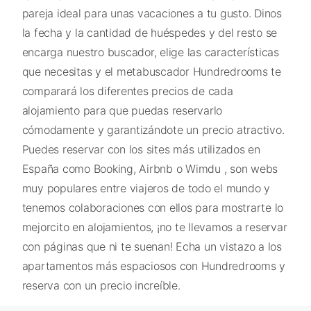
pareja ideal para unas vacaciones a tu gusto. Dinos
la fecha y la cantidad de huéspedes y del resto se
encarga nuestro buscador, elige las características
que necesitas y el metabuscador Hundredrooms te
comparará los diferentes precios de cada
alojamiento para que puedas reservarlo
cómodamente y garantizándote un precio atractivo.
Puedes reservar con los sites más utilizados en
España como Booking, Airbnb o Wimdu , son webs
muy populares entre viajeros de todo el mundo y
tenemos colaboraciones con ellos para mostrarte lo
mejorcito en alojamientos, ¡no te llevamos a reservar
con páginas que ni te suenan! Echa un vistazo a los
apartamentos más espaciosos con Hundredrooms y
reserva con un precio increíble.