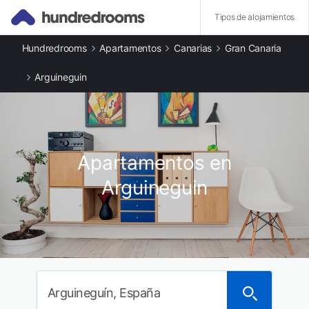
Tipos de alojamientos
Hundredrooms
Apartamentos
Canarias
Gran Canaria
Otros tipos de alojamiento
Casas rurales en Arguineguin
Arguineguin
Apartamentos en Arguineguin
Ciudades destacadas
Apartamentos en Playa de Amadores
Apartamentos en Meloneras
Apartamentos en Maspalomas
Apartamentos en
Apartamentos en Playa del Inglés
Apartamentos en Mogán
Arguineguin
Apartamentos en Santa Lucía de Tirajana
Apartamentos en Tejeda
Apartamentos en Agüimes
Arguineguín, España