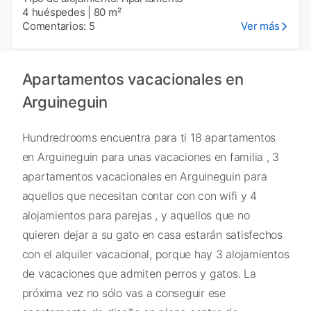
4 huéspedes
|
80 m²
Comentarios: 5
Ver más
Apartamentos vacacionales en
Arguineguin
Hundredrooms encuentra para ti 18 apartamentos
en Arguineguin para unas vacaciones en familia , 3
apartamentos vacacionales en Arguineguin para
aquellos que necesitan contar con con wifi y 4
alojamientos para parejas , y aquellos que no
quieren dejar a su gato en casa estarán satisfechos
con el alquiler vacacional, porque hay 3 alojamientos
de vacaciones que admiten perros y gatos. La
próxima vez no sólo vas a conseguir ese