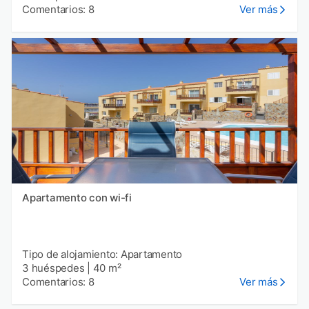
Comentarios: 8
Ver más
Apartamento con wi-fi
Tipo de alojamiento: Apartamento
3 huéspedes
|
40 m²
Comentarios: 8
Ver más