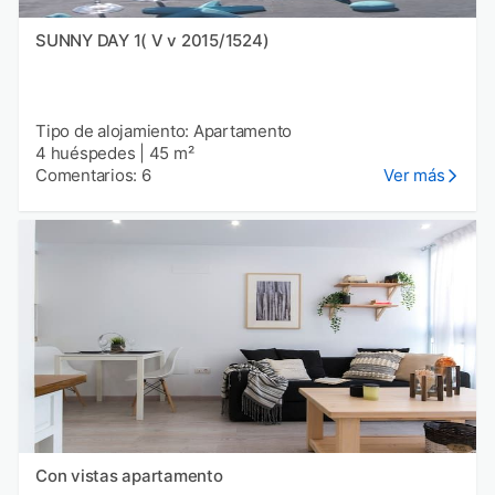
SUNNY DAY 1( V v 2015/1524)
Tipo de alojamiento: Apartamento
4 huéspedes
|
45 m²
Comentarios: 6
Ver más
Con vistas apartamento