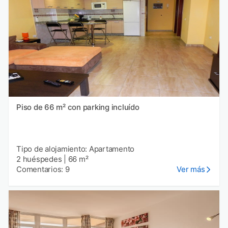
Piso de 66 m² con parking incluído
Tipo de alojamiento: Apartamento
2 huéspedes
|
66 m²
Comentarios: 9
Ver más