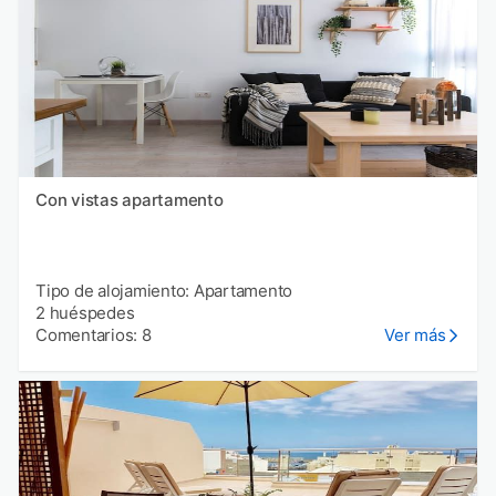
Con vistas apartamento
Tipo de alojamiento: Apartamento
2 huéspedes
Comentarios: 8
Ver más