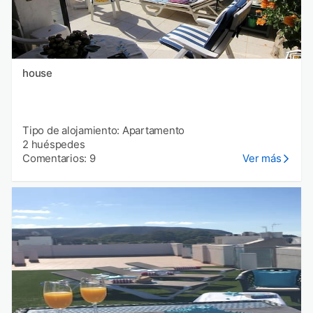
house
Tipo de alojamiento: Apartamento
2 huéspedes
Comentarios: 9
Ver más