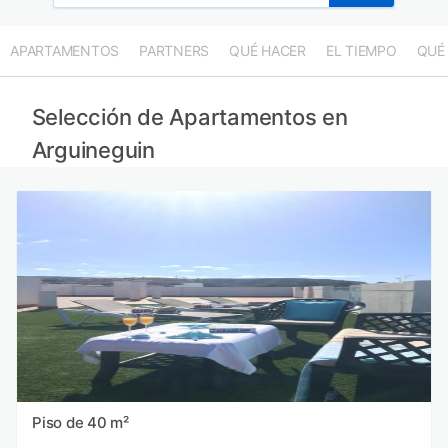
APARTAMENTOS
PARTNERS
QUÉ HACER
EL TIEMPO
QUÉ
Selección de Apartamentos en
Arguineguin
Piso de 40 m²