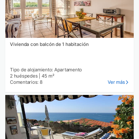
Vivienda con balcón de 1 habitación
Tipo de alojamiento: Apartamento
2 huéspedes
|
45 m²
Comentarios: 8
Ver más