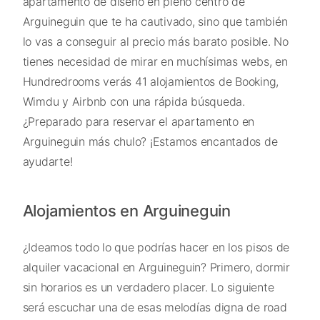
apartamento de diseño en pleno centro de
Arguineguin que te ha cautivado, sino que también
lo vas a conseguir al precio más barato posible. No
tienes necesidad de mirar en muchísimas webs, en
Hundredrooms verás 41 alojamientos de Booking,
Wimdu y Airbnb con una rápida búsqueda.
¿Preparado para reservar el apartamento en
Arguineguin más chulo? ¡Estamos encantados de
ayudarte!
Alojamientos en Arguineguin
¿Ideamos todo lo que podrías hacer en los pisos de
alquiler vacacional en Arguineguin? Primero, dormir
sin horarios es un verdadero placer. Lo siguiente
será escuchar una de esas melodías digna de road