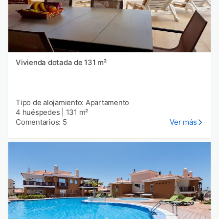
Vivienda dotada de 131 m²
Tipo de alojamiento: Apartamento
4 huéspedes
|
131 m²
Comentarios: 5
Ver más