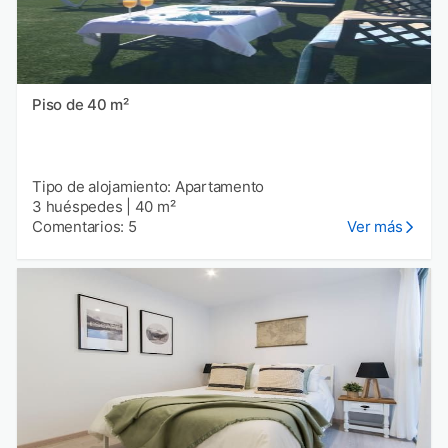
Piso de 40 m²
Tipo de alojamiento: Apartamento
3 huéspedes
|
40 m²
Comentarios: 5
Ver más