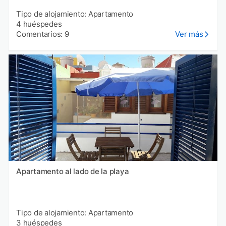
Tipo de alojamiento: Apartamento
4 huéspedes
Comentarios: 9
Ver más
Apartamento al lado de la playa
Tipo de alojamiento: Apartamento
3 huéspedes