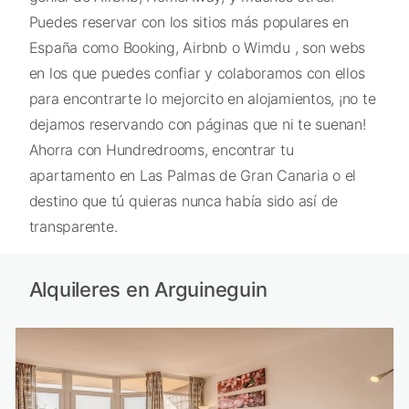
Puedes reservar con los sitios más populares en
España como Booking, Airbnb o Wimdu , son webs
en los que puedes confiar y colaboramos con ellos
para encontrarte lo mejorcito en alojamientos, ¡no te
dejamos reservando con páginas que ni te suenan!
Ahorra con Hundredrooms, encontrar tu
apartamento en Las Palmas de Gran Canaria o el
destino que tú quieras nunca había sido así de
transparente.
Alquileres en Arguineguin