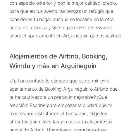
con espacio exterior y con la mejor calidad-precio,
para que en tus aventuras tengas un refugio que
consideres tu hogar aunque se localice en la otra
punta del planeta. ¿Qué te parece si reservamos
ahora el apartamento en Arguineguin que necesitas?
Alojamientos de Airbnb, Booking,
Wimdu y más en Arguineguin
¿Te han contado lo cómodo que es dormir en el
apartamento de Booking Arguineguin o Airbnb que
te ha cautivado a un precio inmejorable? ¡Qué
emoción! Escribe para empezar la ciudad que te
mueres por disfrutar en el buscador , elige los
atributos que necesitas y reserva tu alojamiento
genial de Airbnb, HomeAway, y muchos otros.