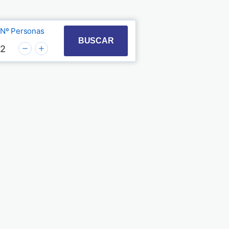
Nº Personas
t with the calendar and select a date. Press the quest
 to interact with the calendar and select a date. Pre
BUSCAR
2