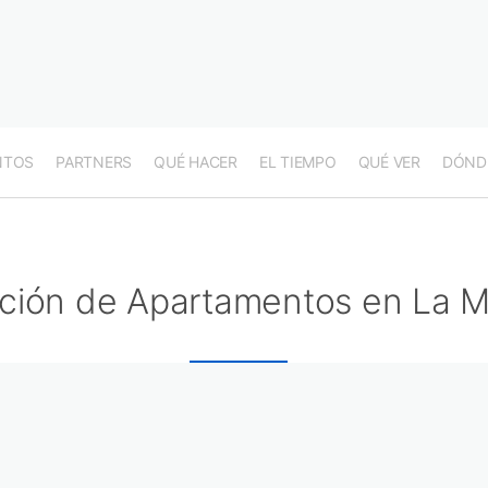
NTOS
PARTNERS
QUÉ HACER
EL TIEMPO
QUÉ VER
DÓND
ción de Apartamentos en La M