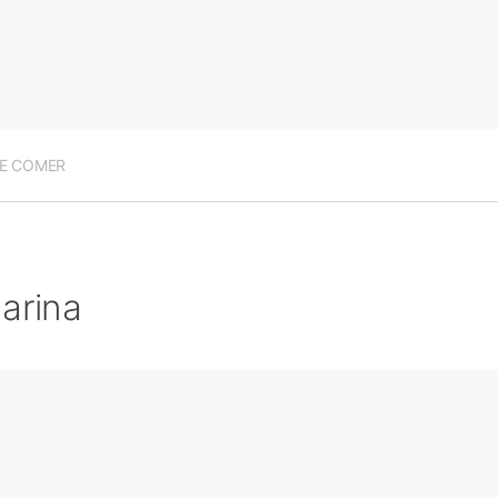
E COMER
arina