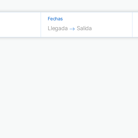
Fechas
Press the down arrow key to interac
Press the down arrow key
Llegada
Salida