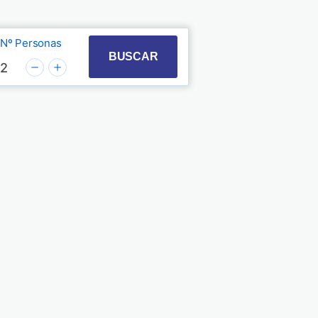
Nº Personas
t with the calendar and select a date. Press the quest
 to interact with the calendar and select a date. Pre
BUSCAR
2