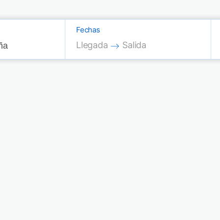
Fechas
Press the down arrow key to interac
Press the down arrow key
Llegada
Salida