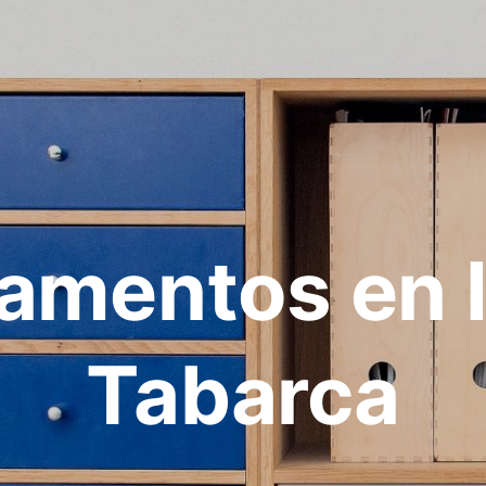
amentos en I
Tabarca