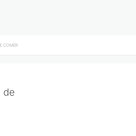
E COMER
a de