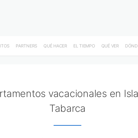
NTOS
PARTNERS
QUÉ HACER
EL TIEMPO
QUÉ VER
DÓND
rtamentos vacacionales en Isl
Tabarca