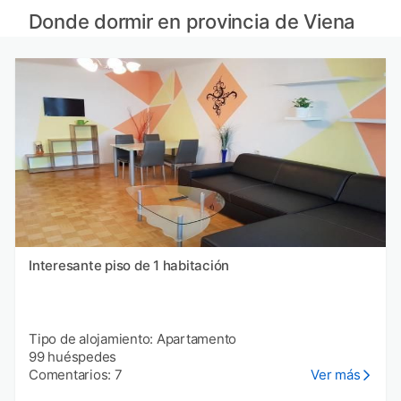
Apartamentos en Lago Balatón
Donde dormir en provincia de Viena
Apartamentos en Budapest
Apartamentos en Transdanubio Meridional
Apartamentos en Carintia
Interesante piso de 1 habitación
Tipo de alojamiento: Apartamento
99 huéspedes
Comentarios: 7
Ver más