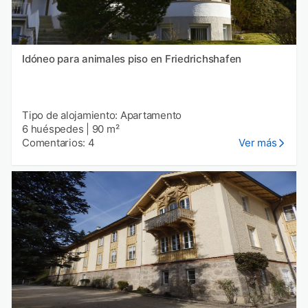
Idóneo para animales piso en Friedrichshafen
Tipo de alojamiento: Apartamento
6 huéspedes
|
90 m²
Comentarios: 4
Ver más