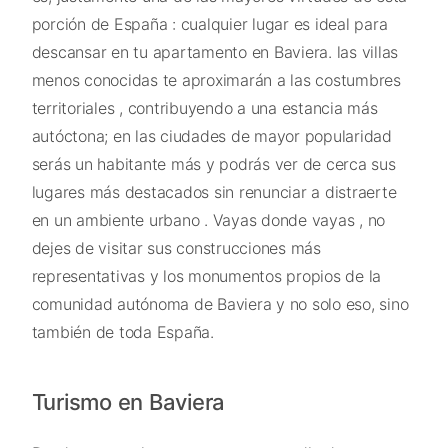
porción de España : cualquier lugar es ideal para
descansar en tu apartamento en Baviera. las villas
menos conocidas te aproximarán a las costumbres
territoriales , contribuyendo a una estancia más
autóctona; en las ciudades de mayor popularidad
serás un habitante más y podrás ver de cerca sus
lugares más destacados sin renunciar a distraerte
en un ambiente urbano . Vayas donde vayas , no
dejes de visitar sus construcciones más
representativas y los monumentos propios de la
comunidad autónoma de Baviera y no solo eso, sino
también de toda España.
Turismo en Baviera