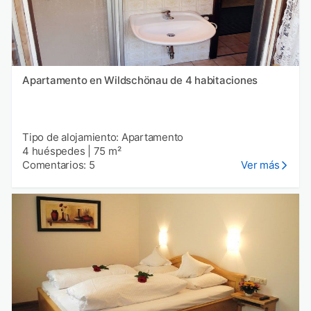
Apartamento en Wildschönau de 4 habitaciones
Tipo de alojamiento: Apartamento
4 huéspedes
|
75 m²
Comentarios: 5
Ver más