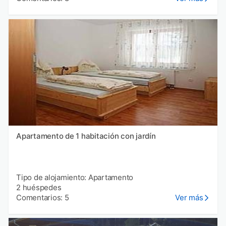
Apartamento de 1 habitación con jardín
Tipo de alojamiento: Apartamento
2 huéspedes
Comentarios: 5
Ver más