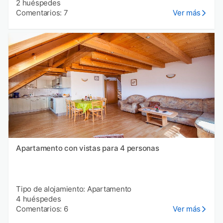
2 huéspedes
Comentarios: 7
Ver más
Apartamento con vistas para 4 personas
Tipo de alojamiento: Apartamento
4 huéspedes
Comentarios: 6
Ver más