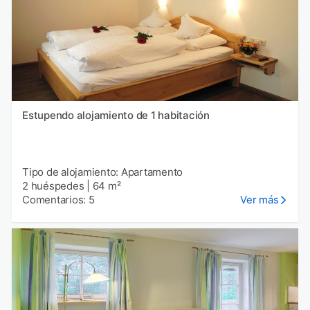
Estupendo alojamiento de 1 habitación
Tipo de alojamiento: Apartamento
2 huéspedes
|
64 m²
Comentarios: 5
Ver más