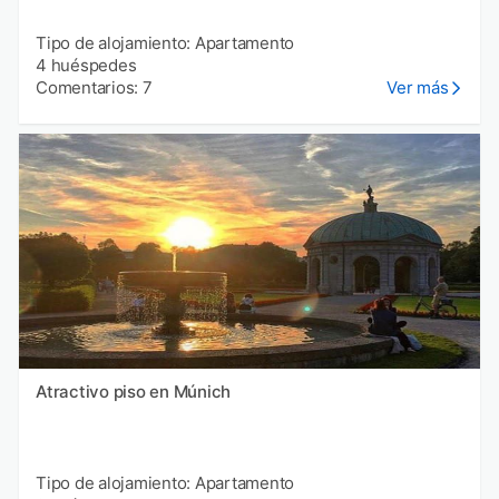
Tipo de alojamiento: Apartamento
4 huéspedes
Comentarios: 7
Ver más
Atractivo piso en Múnich
Tipo de alojamiento: Apartamento