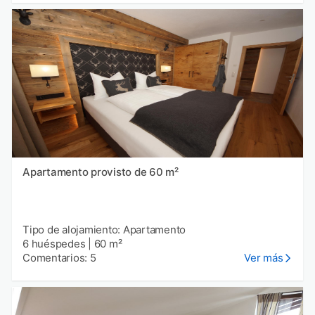
Apartamento provisto de 60 m²
Tipo de alojamiento: Apartamento
6 huéspedes
|
60 m²
Comentarios: 5
Ver más