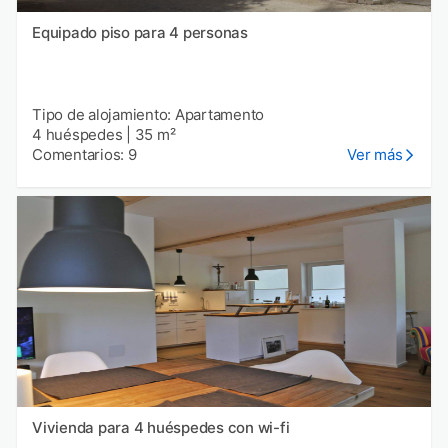
Equipado piso para 4 personas
Tipo de alojamiento: Apartamento
4 huéspedes
|
35 m²
Comentarios: 9
Ver más
Vivienda para 4 huéspedes con wi-fi