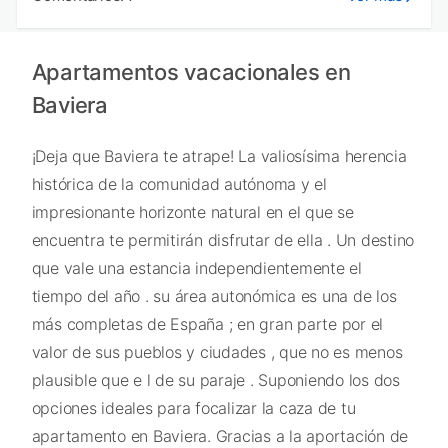
Apartamentos vacacionales en
Baviera
¡Deja que Baviera te atrape! La valiosísima herencia
histórica de la comunidad autónoma y el
impresionante horizonte natural en el que se
encuentra te permitirán disfrutar de ella . Un destino
que vale una estancia independientemente el
tiempo del año . su área autonómica es una de los
más completas de España ; en gran parte por el
valor de sus pueblos y ciudades , que no es menos
plausible que e l de su paraje . Suponiendo los dos
opciones ideales para focalizar la caza de tu
apartamento en Baviera. Gracias a la aportación de