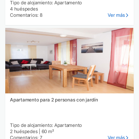
Tipo de alojamiento: Apartamento
4 huéspedes
Comentarios: 8
Ver más
Apartamento para 2 personas con jardín
Tipo de alojamiento: Apartamento
2 huéspedes
|
60 m²
Comentarios: 7
Ver más