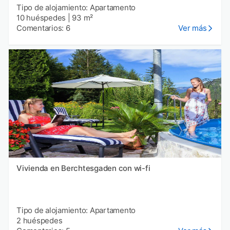
Tipo de alojamiento: Apartamento
10 huéspedes
|
93 m²
Comentarios: 6
Ver más
Vivienda en Berchtesgaden con wi-fi
Tipo de alojamiento: Apartamento
2 huéspedes