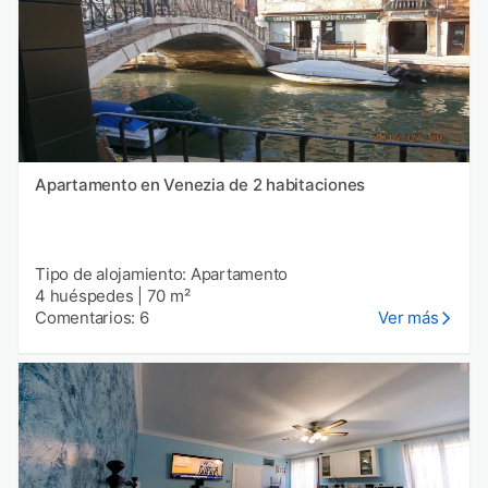
Apartamento en Venezia de 2 habitaciones
Tipo de alojamiento: Apartamento
4 huéspedes
|
70 m²
Comentarios: 6
Ver más