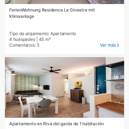
FerienWohnung Residence Le Ginestre mit
Klimaanlage
Tipo de alojamiento: Apartamento
4 huéspedes
|
45 m²
Comentarios: 5
Ver más
Apartamento en Riva del garda de 1 habitación