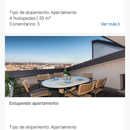
Tipo de alojamiento: Apartamento
4 huéspedes
|
55 m²
Comentarios: 5
Ver más
Estupendo apartamento
Tipo de alojamiento: Apartamento