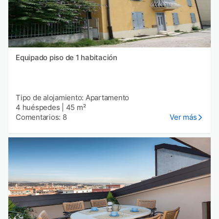
Equipado piso de 1 habitación
Tipo de alojamiento: Apartamento
4 huéspedes
|
45 m²
Comentarios: 8
Ver más