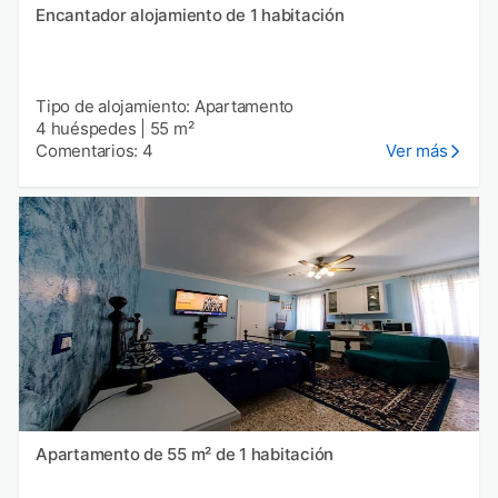
Encantador alojamiento de 1 habitación
Tipo de alojamiento: Apartamento
4 huéspedes
|
55 m²
Comentarios: 4
Ver más
Apartamento de 55 m² de 1 habitación