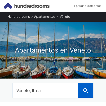
Tipos de alojamientos
Hundredrooms
Apartamentos
Véneto
Otros tipos de alojamiento
Casas rurales en Véneto
Apartamentos en Véneto
Provincias destacadas
Apartamentos en Vicenza provincia
Apartamentos en Treviso provincia
Apartamentos en Véneto
Apartamentos en Padua provincia
Apartamentos en Verona provincia
Apartamentos en Venecia provincia
Apartamentos en Belluno provincia
Apartamentos en Rovigo provincia
Apartamentos en Viena
Comunidades destacadas
Apartamentos en Lago de Garda
Véneto, Italia
Apartamentos en Trentino-Alto Adigio
Apartamentos en Friuli-Venezia Giulia
Apartamentos en Emilia-Romaña