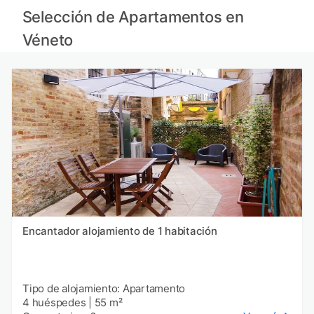
Apartamentos en Lombardía
Selección de Apartamentos en
Apartamentos en Tirol
Apartamentos en Istria
Véneto
Apartamentos en Carintia
Encantador alojamiento de 1 habitación
Tipo de alojamiento: Apartamento
4 huéspedes
|
55 m²