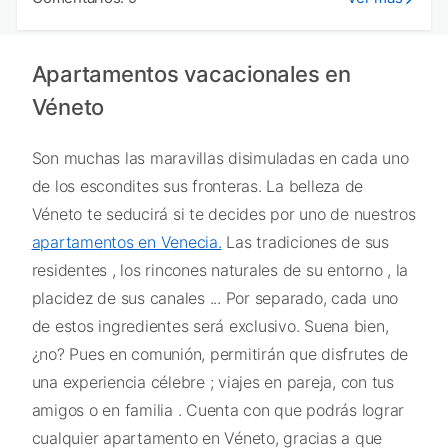
Apartamentos vacacionales en
Véneto
Son muchas las maravillas disimuladas en cada uno
de los escondites sus fronteras. La belleza de
Véneto te seducirá si te decides por uno de nuestros
apartamentos en Venecia.
Las tradiciones de sus
residentes , los rincones naturales de su entorno , la
placidez de sus canales ... Por separado, cada uno
de estos ingredientes será exclusivo. Suena bien,
¿no? Pues en comunión, permitirán que disfrutes de
una experiencia célebre ; viajes en pareja, con tus
amigos o en familia . Cuenta con que podrás lograr
cualquier apartamento en Véneto, gracias a que