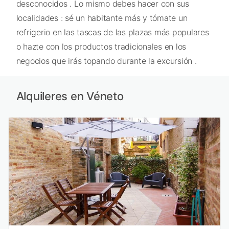
desconocidos . Lo mismo debes hacer con sus
localidades : sé un habitante más y tómate un
refrigerio en las tascas de las plazas más populares
o hazte con los productos tradicionales en los
negocios que irás topando durante la excursión .
Alquileres en Véneto