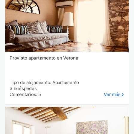
Provisto apartamento en Verona
Tipo de alojamiento: Apartamento
3 huéspedes
Comentarios: 5
Ver más