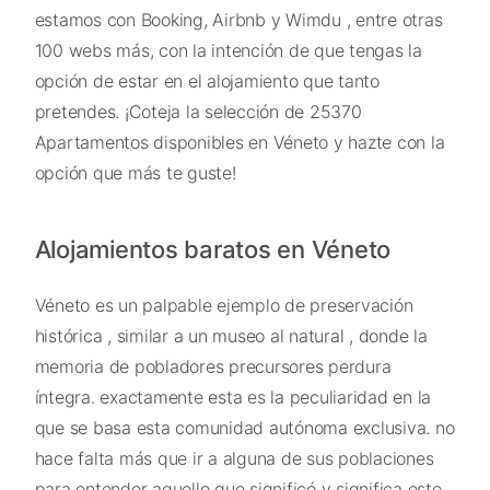
estamos con Booking, Airbnb y Wimdu , entre otras
100 webs más, con la intención de que tengas la
opción de estar en el alojamiento que tanto
pretendes. ¡Coteja la selección de 25370
Apartamentos disponibles en Véneto y hazte con la
opción que más te guste!
Alojamientos baratos en Véneto
Véneto es un palpable ejemplo de preservación
histórica , similar a un museo al natural , donde la
memoria de pobladores precursores perdura
íntegra. exactamente esta es la peculiaridad en la
que se basa esta comunidad autónoma exclusiva. no
hace falta más que ir a alguna de sus poblaciones
para entender aquello que significó y significa este