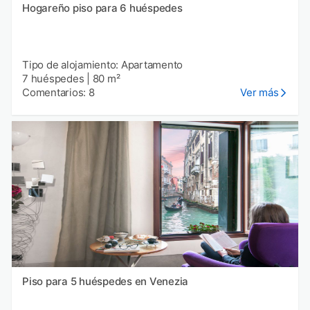
Hogareño piso para 6 huéspedes
Tipo de alojamiento: Apartamento
7 huéspedes
|
80 m²
Comentarios: 8
Ver más
Piso para 5 huéspedes en Venezia