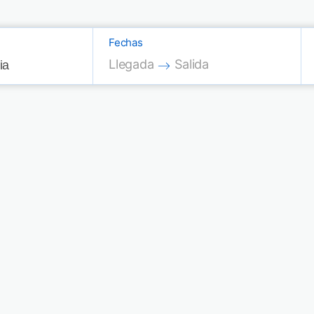
Fechas
Press the down arrow key to interac
Press the down arrow key
Llegada
Salida