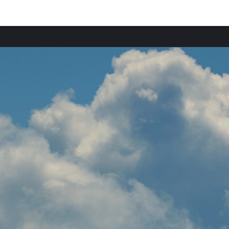
Comunidades destacadas
Apartamentos en Lombardía
Apartamentos en Véneto
Apartamentos en Trentino-Alto Adigio
Apartamentos en Emilia-Romaña
Apartamentos en Grisones
Apartamentos en Tirol
Apartamentos en Friuli-Venezia Giulia
Apartamentos en Toscana