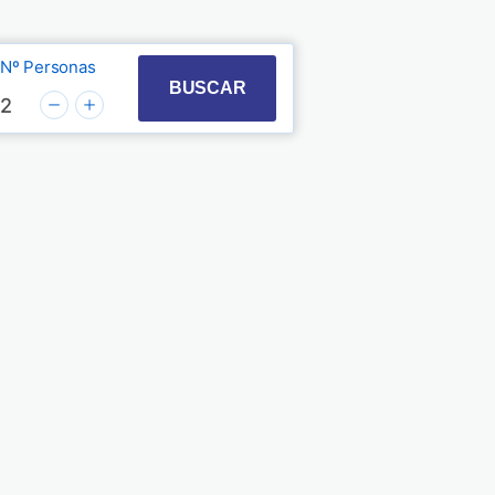
Nº Personas
t with the calendar and select a date. Press the quest
 to interact with the calendar and select a date. Pre
BUSCAR
2