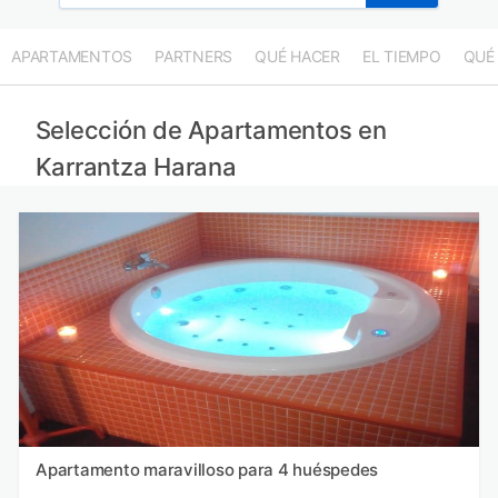
APARTAMENTOS
PARTNERS
QUÉ HACER
EL TIEMPO
QUÉ
Selección de Apartamentos en
Karrantza Harana
Apartamento maravilloso para 4 huéspedes