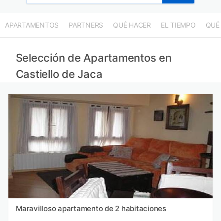
APARTAMENTOS
PARTNERS
QUÉ HACER
EL TIEMPO
QUÉ
Selección de Apartamentos en
Castiello de Jaca
Maravilloso apartamento de 2 habitaciones