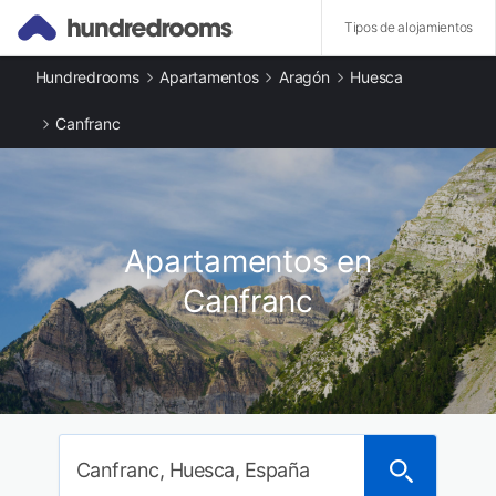
Tipos de alojamientos
Hundredrooms
Apartamentos
Aragón
Huesca
Otros tipos de alojamiento
Apartamentos en Canfranc
Canfranc
Casas rurales en Canfranc
Ciudades destacadas
Apartamentos en Villanúa
Apartamentos en Candanchú
Apartamentos en Castiello de Jaca
Apartamentos en
Apartamentos en Astún
Apartamentos en Formigal
Canfranc
Apartamentos en Jaca
Apartamentos en Sallent de Gállego
Apartamentos en Tramacastilla de Tena
Canfranc, Huesca, España