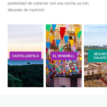
posibilidad de conectar con una cocina ya con
décadas de tradición.
SEGUR 
CASTELLDEFELS
EL VENDRELL
CALAFE