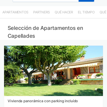
APARTAMENTOS
PARTNERS
QUÉ HACER
EL TIEMPO
QUÉ
Selección de Apartamentos en
Capellades
Vivienda panorámica con parking incluído