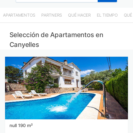
APARTAMENTOS
PARTNERS
QUÉ HACER
EL TIEMPO
QUÉ
Selección de Apartamentos en
Canyelles
null 190 m²