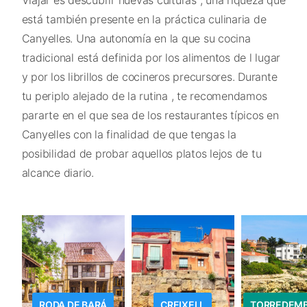
Viajar es descubrir nuevas culturas , una riqueza que
está también presente en la práctica culinaria de
Canyelles. Una autonomía en la que su cocina
tradicional está definida por los alimentos de l lugar
y por los librillos de cocineros precursores. Durante
tu periplo alejado de la rutina , te recomendamos
pararte en el que sea de los restaurantes típicos en
Canyelles con la finalidad de que tengas la
posibilidad de probar aquellos platos lejos de tu
alcance diario.
RODA DE BARÁ
CREIXELL
TORREDEM