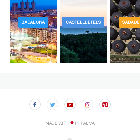
BADALONA
CASTELLDEFELS
SABADE
MADE WITH
IN PALMA