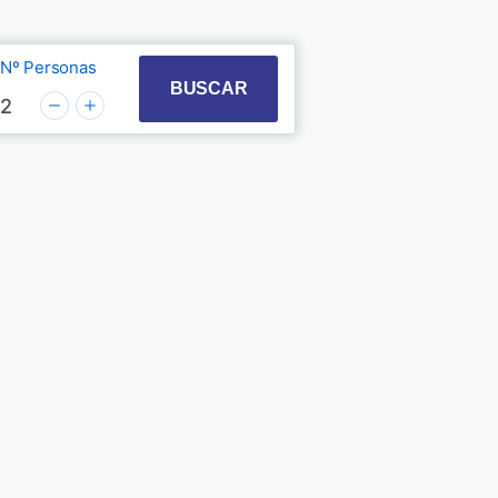
Nº Personas
t with the calendar and select a date. Press the quest
 to interact with the calendar and select a date. Pre
BUSCAR
2