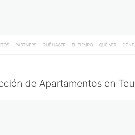
NTOS
PARTNERS
QUÉ HACER
EL TIEMPO
QUÉ VER
DÓND
cción de Apartamentos en Teu