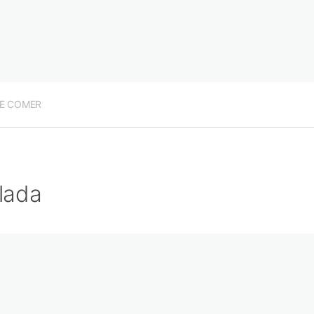
E COMER
lada