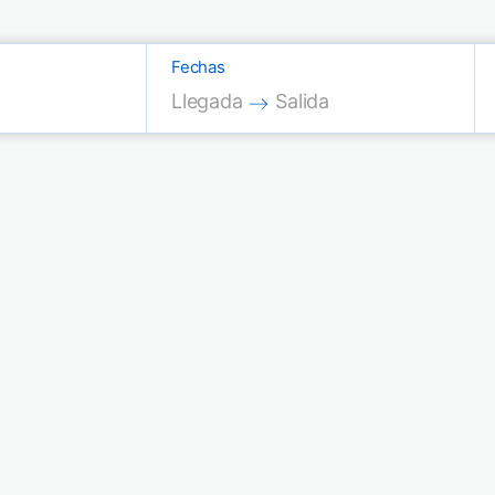
Fechas
Press the down arrow key to interac
Press the down arrow key
Llegada
Salida