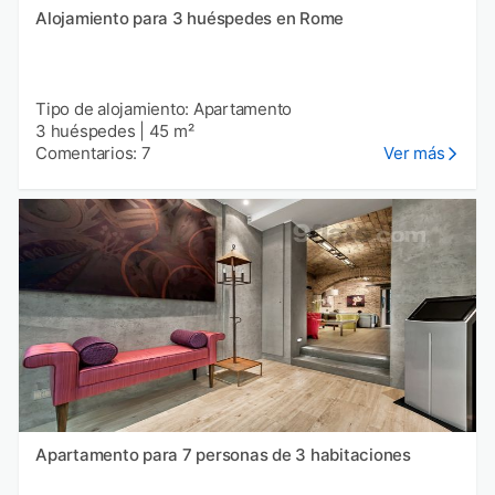
Alojamiento para 3 huéspedes en Rome
Tipo de alojamiento: Apartamento
3 huéspedes
|
45 m²
Comentarios: 7
Ver más
Apartamento para 7 personas de 3 habitaciones