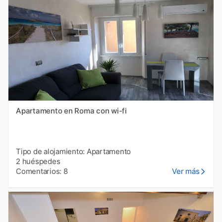
Apartamento en Roma con wi-fi
Tipo de alojamiento: Apartamento
2 huéspedes
Comentarios: 8
Ver más