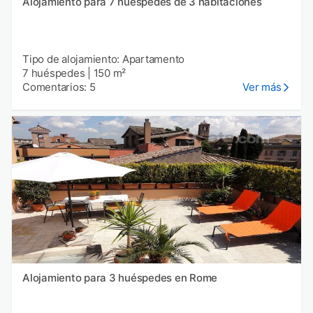
Alojamiento para 7 huéspedes de 3 habitaciones
Tipo de alojamiento: Apartamento
7 huéspedes
|
150 m²
Comentarios: 5
Ver más
Alojamiento para 3 huéspedes en Rome