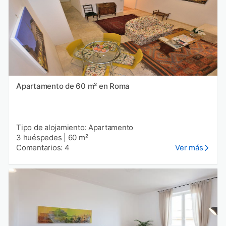
Apartamento de 60 m² en Roma
Tipo de alojamiento: Apartamento
3 huéspedes
|
60 m²
Comentarios: 4
Ver más