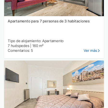
Apartamento para 7 personas de 3 habitaciones
Tipo de alojamiento: Apartamento
7 huéspedes
|
160 m²
Comentarios: 5
Ver más