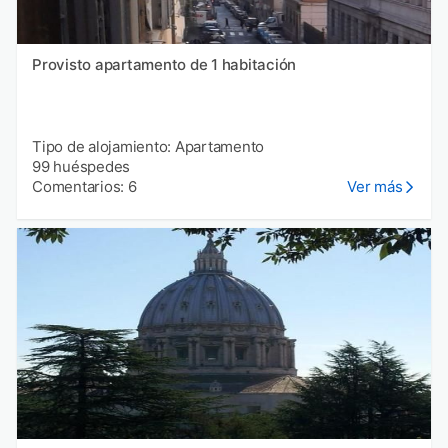
Provisto apartamento de 1 habitación
Tipo de alojamiento: Apartamento
99 huéspedes
Comentarios: 6
Ver más