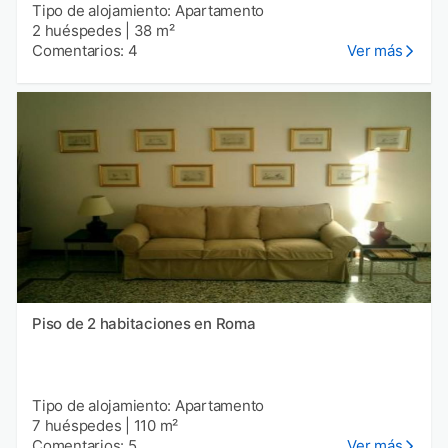
Tipo de alojamiento: Apartamento
2 huéspedes
|
38 m²
Comentarios: 4
Ver más
Piso de 2 habitaciones en Roma
Tipo de alojamiento: Apartamento
7 huéspedes
|
110 m²
Comentarios: 5
Ver más