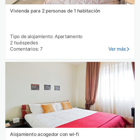
Vivienda para 2 personas de 1 habitación
Tipo de alojamiento: Apartamento
2 huéspedes
Comentarios: 7
Ver más
Alojamiento acogedor con wi-fi