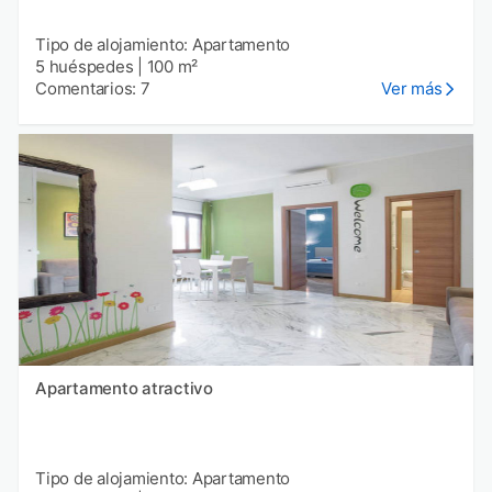
Tipo de alojamiento: Apartamento
5 huéspedes
|
100 m²
Comentarios: 7
Ver más
Apartamento atractivo
Tipo de alojamiento: Apartamento