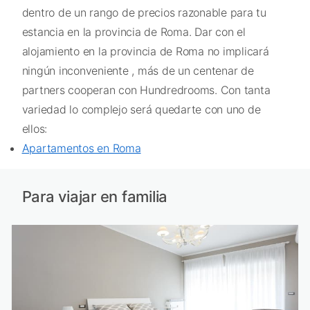
dentro de un rango de precios razonable para tu
estancia en la provincia de Roma. Dar con el
alojamiento en la provincia de Roma no implicará
ningún inconveniente , más de un centenar de
partners cooperan con Hundredrooms. Con tanta
variedad lo complejo será quedarte con uno de
ellos:
Apartamentos en Roma
Para viajar en familia