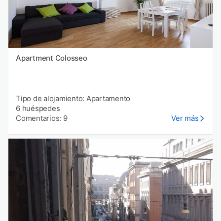
Apartment Colosseo
Tipo de alojamiento: Apartamento
6 huéspedes
Comentarios: 9
Ver más