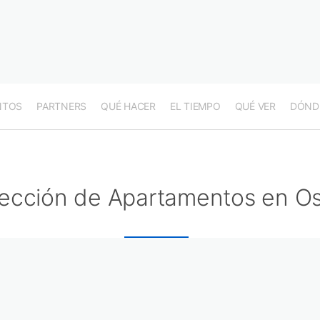
NTOS
PARTNERS
QUÉ HACER
EL TIEMPO
QUÉ VER
DÓND
ección de Apartamentos en Os