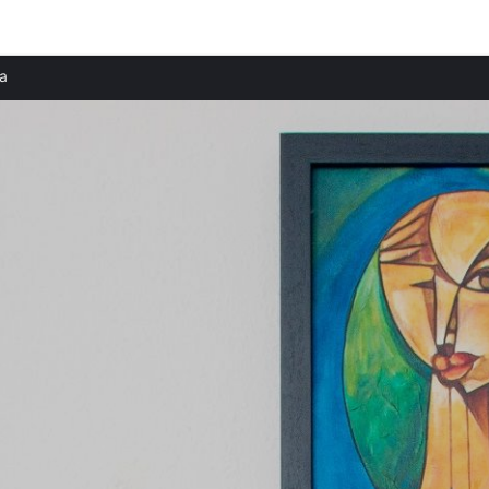
Ciudades destacadas
ia
Apartamentos en Fiumicino
Apartamentos en Fregene
Apartamentos en Ardea
Apartamentos en Roma
Apartamentos en Ciampino
Apartamentos en Ladispoli
Apartamentos en Ariccia
Apartamentos en Grottaferrata