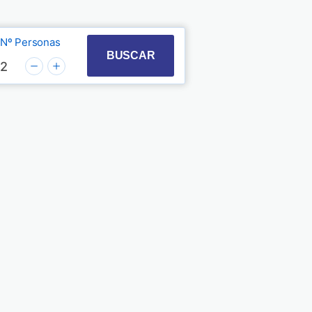
Nº Personas
t with the calendar and select a date. Press the quest
 to interact with the calendar and select a date. Pre
BUSCAR
2