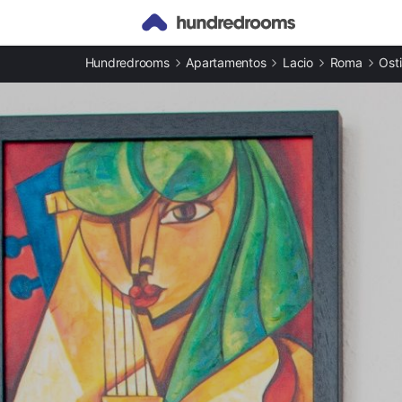
Otros tipos de alojamiento
Hundredrooms
Apartamentos
Lacio
Roma
Ost
Casas rurales en Ostia
Apartamentos en Ostia