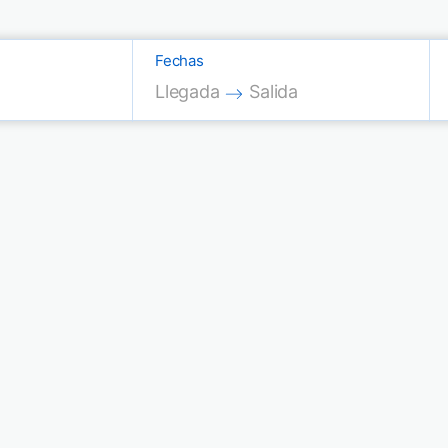
Fechas
Press the down arrow key to interac
Press the down arrow key
Llegada
Salida