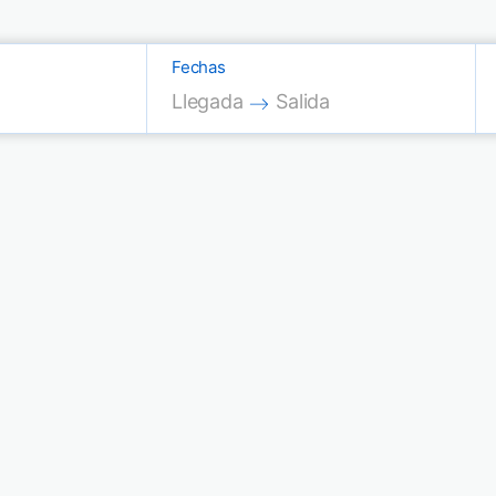
Fechas
Press the down arrow key to interac
Press the down arrow key
Llegada
Salida