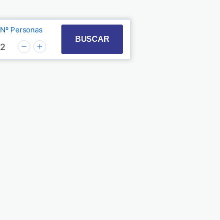
Nº Personas
t with the calendar and select a date. Press the quest
 to interact with the calendar and select a date. Pre
BUSCAR
2