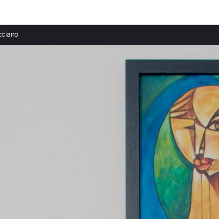
Ciudades destacadas
cciano
Apartamentos en Anguillara Sabazia
Apartamentos en Cerveteri
Apartamentos en Ladispoli
Apartamentos en Santa Marinella
Apartamentos en Fregene
Apartamentos en Roma
Apartamentos en Viterbo
Apartamentos en Tarquinia