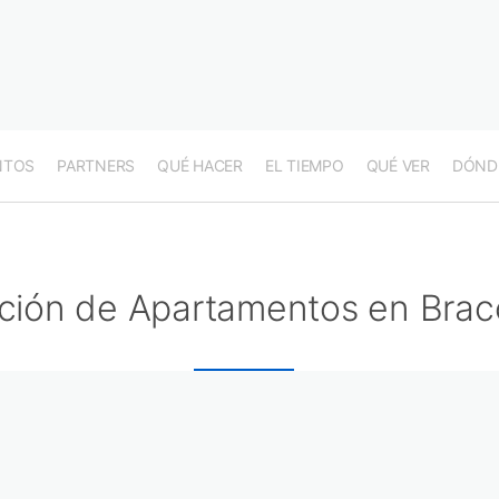
NTOS
PARTNERS
QUÉ HACER
EL TIEMPO
QUÉ VER
DÓND
ción de Apartamentos en Brac