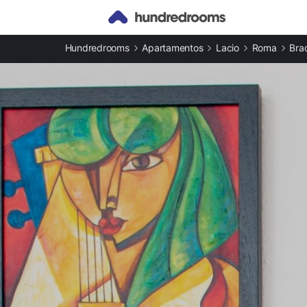
Otros tipos de alojamiento
Hundredrooms
Apartamentos
Lacio
Roma
Bra
Casas rurales en Bracciano
Apartamentos en Bracciano