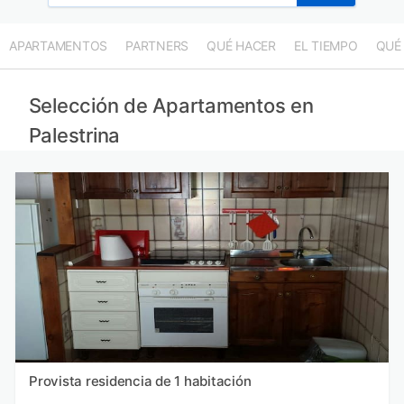
APARTAMENTOS
PARTNERS
QUÉ HACER
EL TIEMPO
QUÉ
Selección de Apartamentos en
Palestrina
Provista residencia de 1 habitación