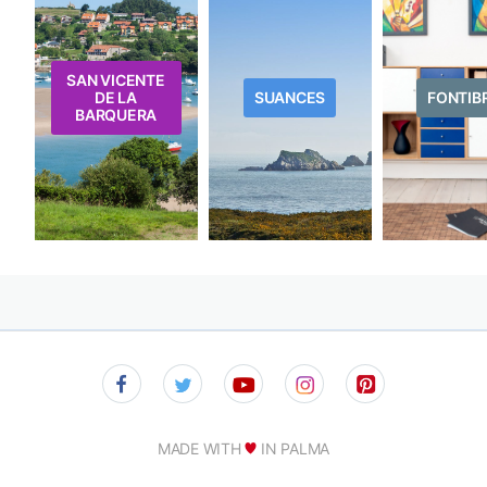
SAN VICENTE
DE LA
SUANCES
FONTIB
BARQUERA
MADE WITH
IN PALMA