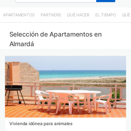
APARTAMENTOS
PARTNERS
QUÉ HACER
EL TIEMPO
QUÉ
Selección de Apartamentos en
Almardá
Vivienda idónea para animales