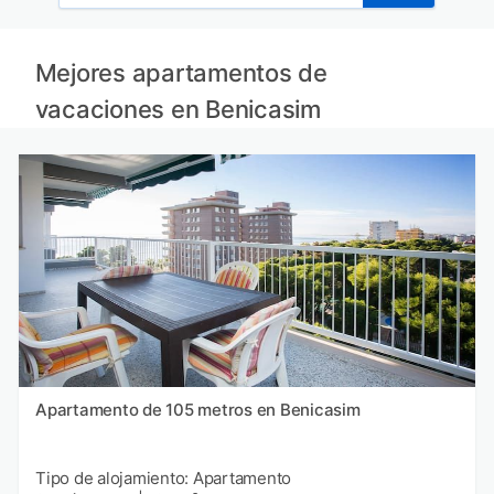
Mejores apartamentos de
vacaciones en Benicasim
Apartamento de 105 metros en Benicasim
Tipo de alojamiento: Apartamento