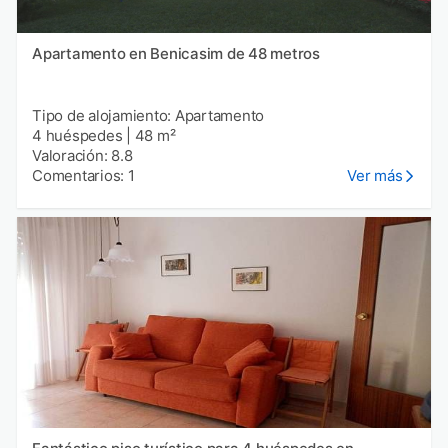
Apartamento en Benicasim de 48 metros
Tipo de alojamiento: Apartamento
4 huéspedes
|
48 m²
Valoración: 8.8
Comentarios: 1
Ver más