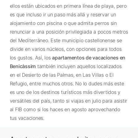
ellos están ubicados en primera línea de playa, pero
es que incluso ir un paso más allá y reservar un
alojamiento con piscina o que admita perros sin
renunciar a una posición privilegiada a pocos metros
del Mediterráneo. Este municipio castellonense se
divide en varios núcleos, con opciones para todos
los gustos. Así, los
apartamentos de vacaciones en
Benicàssim
también incluyen aquellos localizados
en el Desierto de las Palmas, en Las Villas o El
Refugio, entre muchos otros. No lo dudes más este
es uno de los destinos turísticos más divertidos y
versátiles del país, tanto si viajas en julio para asistir
al FIB como si los haces en agosto aprovechando
tus vacaciones.