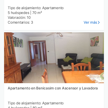
Tipo de alojamiento: Apartamento
5 huéspedes
|
70 m²
Valoración: 10
Comentarios: 3
Ver más
Apartamento en Benicasim con Ascensor y Lavadora
Tipo de alojamiento: Apartamento
4 huéspedes
|
80 m²