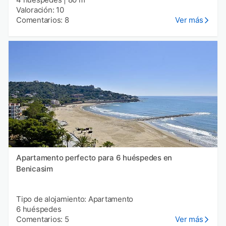
Valoración: 10
Comentarios: 8
Ver más
Apartamento perfecto para 6 huéspedes en
Benicasim
Tipo de alojamiento: Apartamento
6 huéspedes
Comentarios: 5
Ver más