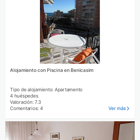
Alojamiento con Piscina en Benicasim
Tipo de alojamiento: Apartamento
4 huéspedes
Valoración: 7.3
Comentarios: 4
Ver más