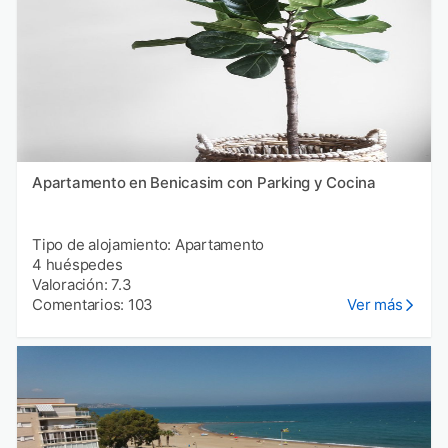
Apartamento en Benicasim con Parking y Cocina
Tipo de alojamiento: Apartamento
4 huéspedes
Valoración: 7.3
Comentarios: 103
Ver más