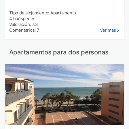
Tipo de alojamiento: Apartamento
4 huéspedes
Valoración: 7.3
Comentarios: 7
Ver más
Apartamentos para dos personas