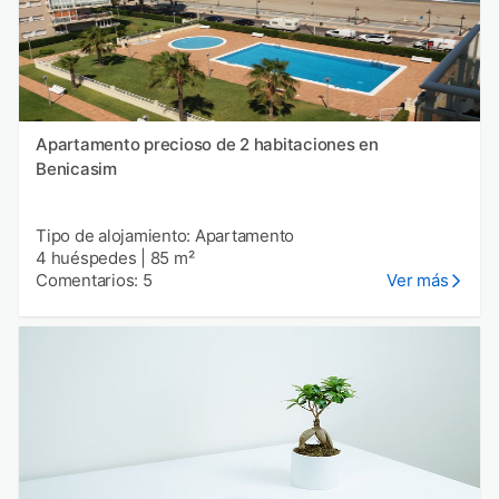
Apartamento precioso de 2 habitaciones en
Benicasim
Tipo de alojamiento: Apartamento
4 huéspedes
|
85 m²
Comentarios: 5
Ver más