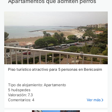
Apartamentos que admiten perros
Piso turístico atractivo para 5 personas en Benicasim
Tipo de alojamiento: Apartamento
5 huéspedes
Valoración: 7.3
Comentarios: 4
Ver más