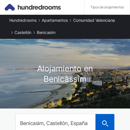
Tipos de alojamientos
Hundredrooms
Apartamentos
Comunidad Valenciana
Otros tipos de alojamiento
Apartamentos en Benicasim
Castellón
Benicasim
Casas rurales en Benicasim
Ciudades destacadas
Apartamentos en Orpesa/Oropesa del Mar
Apartamentos en Cabanes
Apartamentos en Castellón de la Plana
Alojamiento en
Apartamentos en Villafamés
Apartamentos en Torreblanca
Benicàssim
Apartamentos en Burriana
Apartamentos en Alquerías del Niño Perdido
Apartamentos en Alcossebre
Benicasim, Castellón, España