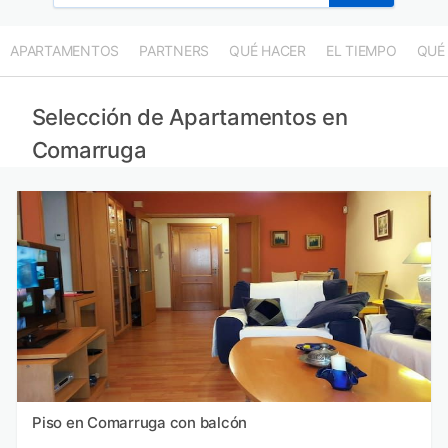
APARTAMENTOS
PARTNERS
QUÉ HACER
EL TIEMPO
QUÉ
Selección de Apartamentos en
Comarruga
Piso en Comarruga con balcón