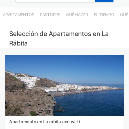
APARTAMENTOS
PARTNERS
QUÉ HACER
EL TIEMPO
QUÉ
Selección de Apartamentos en La
Rábita
Apartamento en La rábita con wi-fi