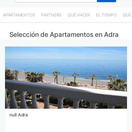
APARTAMENTOS
PARTNERS
QUÉ HACER
EL TIEMPO
QUÉ
Selección de Apartamentos en Adra
null Adra