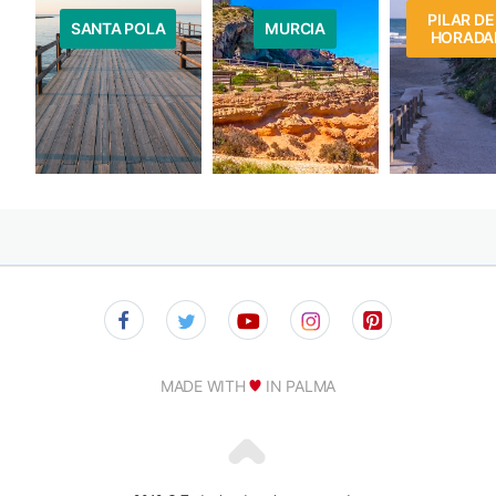
PILAR DE
SANTA POLA
MURCIA
HORADA
MADE WITH
IN PALMA