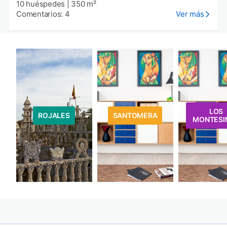
10 huéspedes
|
350 m²
Comentarios: 4
Ver más
LOS
ROJALES
SANTOMERA
MONTESI