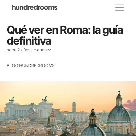
Categorías
Qué ver en Roma: la guía
propietarios
definitiva
Lugares para visitar
hace 2 años | rsanchez
Eventos y festivos
BLOG HUNDREDROOMS
Donde comer
Decoracion
Casas de famosos
Alojamientos recomendados
Casas con encanto
Consejos para viajar