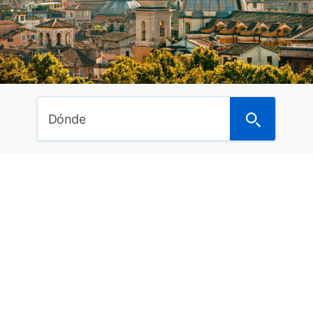
Ideas de viajes
Curiosidades del mundo
Noticias
Últimos posts
Dónde
Dónde anunciarte para alquilar tu piso o vivienda
a turistas
Los mejores hoteles en Asturias con spa para
este 2018
Los 29 mejores balnearios con hotel de España
para este año
15 Hoteles con encanto en la Costa Brava