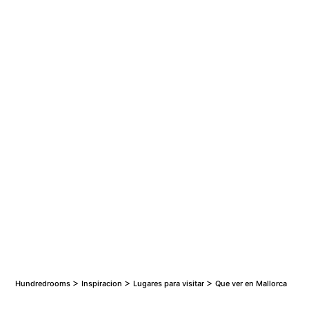
Los 50 mejores hoteles de España para ir con
niños
Los 15 Mejores Hoteles Románticos para Parejas
>
>
>
Hundredrooms
Inspiracion
Lugares para visitar
Que ver en Mallorca