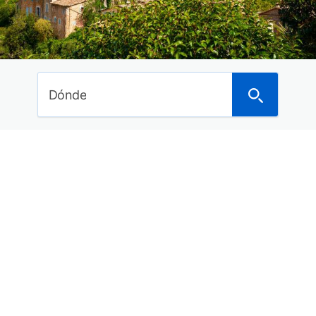
Ideas de viajes
Curiosidades del mundo
Noticias
Dónde
Últimos posts
Dónde anunciarte para alquilar tu piso o vivienda
a turistas
Los mejores hoteles en Asturias con spa para
este 2018
Los 29 mejores balnearios con hotel de España
para este año
15 Hoteles con encanto en la Costa Brava