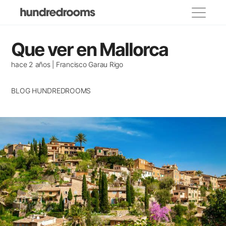
Categorías
Que ver en Mallorca
propietarios
hace 2 años | Francisco Garau Rigo
Lugares para visitar
BLOG HUNDREDROOMS
Eventos y festivos
Donde comer
Decoracion
Casas de famosos
Alojamientos recomendados
Casas con encanto
Consejos para viajar