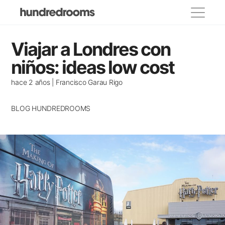
Categorías
Viajar a Londres con
propietarios
niños: ideas low cost
Lugares para visitar
hace 2 años | Francisco Garau Rigo
Eventos y festivos
BLOG HUNDREDROOMS
Donde comer
Decoracion
Casas de famosos
Alojamientos recomendados
Casas con encanto
Consejos para viajar