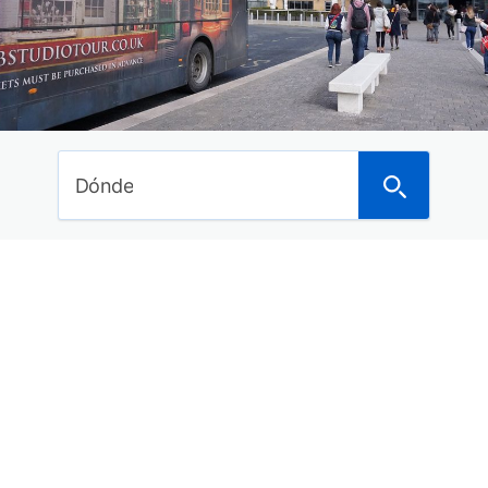
Ideas de viajes
Curiosidades del mundo
Noticias
Últimos posts
Dónde
Dónde anunciarte para alquilar tu piso o vivienda
a turistas
Los mejores hoteles en Asturias con spa para
este 2018
Los 29 mejores balnearios con hotel de España
para este año
15 Hoteles con encanto en la Costa Brava