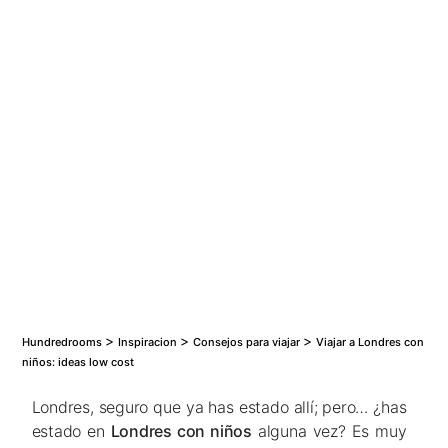
Los 50 mejores hoteles de España para ir con
niños
Los 15 Mejores Hoteles Románticos para Parejas
>
>
>
Hundredrooms
Inspiracion
Consejos para viajar
Viajar a Londres con
niños: ideas low cost
Londres, seguro que ya has estado allí; pero… ¿has
estado en
Londres con niños
alguna vez? Es muy