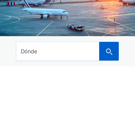
Ideas de viajes
Curiosidades del mundo
Noticias
Últimos posts
Dónde
Dónde anunciarte para alquilar tu piso o vivienda
a turistas
Los mejores hoteles en Asturias con spa para
este 2018
Los 29 mejores balnearios con hotel de España
para este año
15 Hoteles con encanto en la Costa Brava