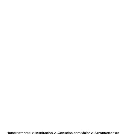
Los 50 mejores hoteles de España para ir con
niños
Los 15 Mejores Hoteles Románticos para Parejas
>
>
>
Hundredrooms
Inspiracion
Consejos para viajar
Aeropuertos de