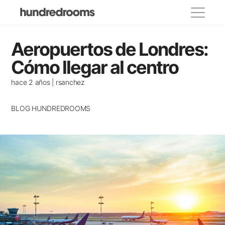
Categorías
Aeropuertos de Londres:
propietarios
Cómo llegar al centro
Lugares para visitar
hace 2 años | rsanchez
Eventos y festivos
BLOG HUNDREDROOMS
Donde comer
Decoracion
Casas de famosos
Alojamientos recomendados
Casas con encanto
Consejos para viajar