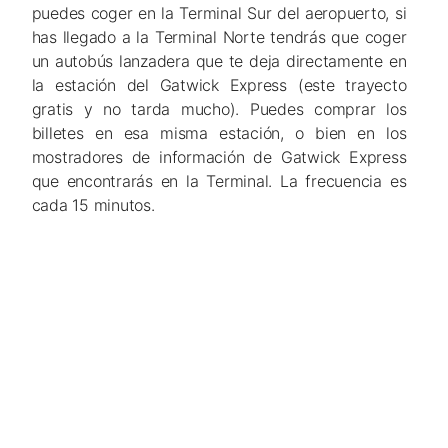
puedes coger en la Terminal Sur del aeropuerto, si
has llegado a la Terminal Norte tendrás que coger
un autobús lanzadera que te deja directamente en
la estación del Gatwick Express (este trayecto
gratis y no tarda mucho). Puedes comprar los
billetes en esa misma estación, o bien en los
mostradores de información de Gatwick Express
que encontrarás en la Terminal. La frecuencia es
cada 15 minutos.
Opción 2.
National Express Gatwick
. Como en
Stansted, en el aeropuerto de Gatwick también
tienes la alternativa del autobús National Express.
Los autobuses salen de la Terminal Sur, aunque los
tickets puedes comprarlos tanto en la Terminal
Norte como en la sur.
Opción 3.
Taxi
. El Taxi desde Gatwick te podría
salir más económico si contratas el servicio en la