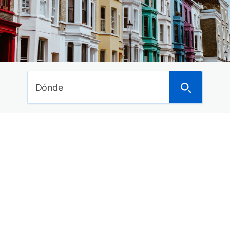
Ideas de viajes
Curiosidades del mundo
Noticias
Últimos posts
Dónde
Dónde anunciarte para alquilar tu piso o vivienda
a turistas
Los mejores hoteles en Asturias con spa para
este 2018
Los 29 mejores balnearios con hotel de España
para este año
15 Hoteles con encanto en la Costa Brava