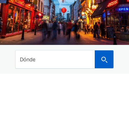
Ideas de viajes
Curiosidades del mundo
Noticias
Últimos posts
Dónde anunciarte para alquilar tu piso o vivienda
Dónde
a turistas
Los mejores hoteles en Asturias con spa para
este 2018
Los 29 mejores balnearios con hotel de España
para este año
15 Hoteles con encanto en la Costa Brava