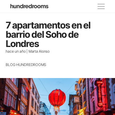
Categorías
7 apartamentos en el
propietarios
barrio del Soho de
Londres
Lugares para visitar
Eventos y festivos
hace un año | Marta Alonso
Donde comer
BLOG HUNDREDROOMS
Decoracion
Casas de famosos
Alojamientos recomendados
Casas con encanto
Consejos para viajar