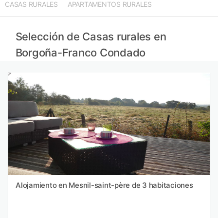
CASAS RURALES
APARTAMENTOS RURALES
Casas rurales en Friburgo
Casas rurales en Gran Este
Casas rurales en Auvernia-Ródano-Alpes
Selección de Casas rurales en
Casas rurales en Isla de Francia
Borgoña-Franco Condado
Alojamiento en Mesnil-saint-père de 3 habitaciones