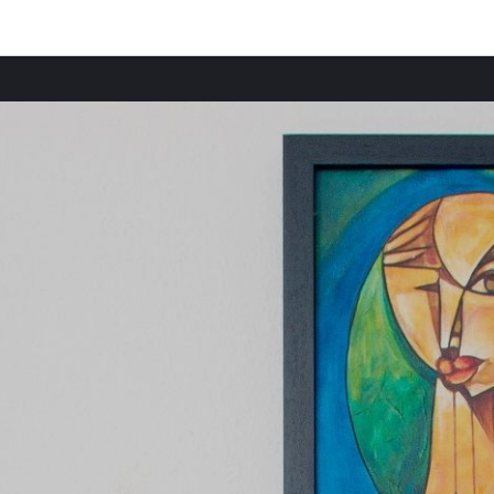
Comunidades destacadas
Casas rurales en Cantón de Basilea-Ciudad
Casas rurales en Neuchâtel
Casas rurales en Friburgo
Casas rurales en Berna
Casas rurales en Lucerna
Casas rurales en Vaud
Casas rurales en Obwalden
Casas rurales en Zúrich