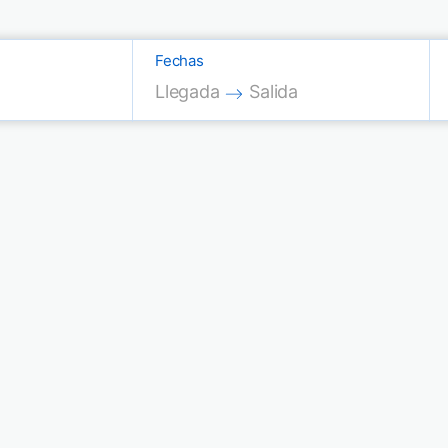
Fechas
Press the down arrow key to interac
Press the down arrow key
Llegada
Salida