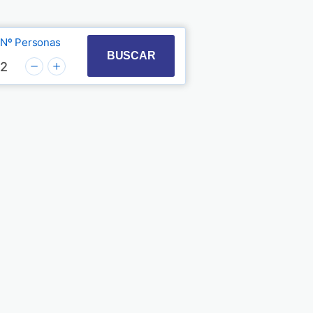
Nº Personas
t with the calendar and select a date. Press the quest
 to interact with the calendar and select a date. Pre
BUSCAR
2