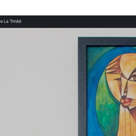
Ciudades destacadas
Provi
De La Trinité
Casas rurales en Le Robert
Casas 
Casas rurales en Nigrán
Casas 
Casas rurales en Conil de la Frontera
Casas 
Casas rurales en El Palmar
Casas 
Casas rurales en Zahara de los Atunes
Casas 
Casas rurales en San Roque
Casas 
Casas rurales en Algodonales
Casas 
Casas rurales en El Gastor
Casas 