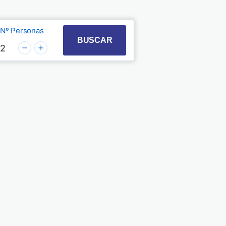
Nº Personas
t with the calendar and select a date. Press the quest
 to interact with the calendar and select a date. Pre
BUSCAR
2