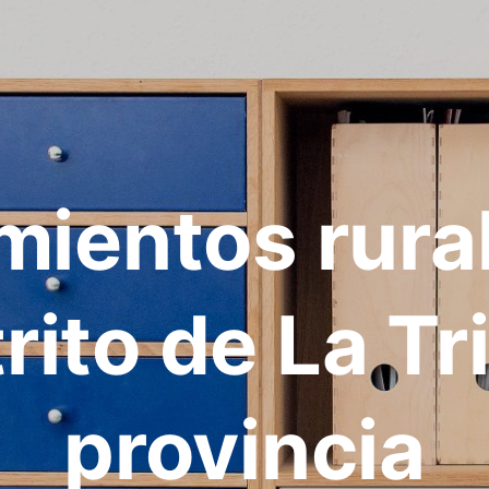
mientos rura
rito de La Tr
provincia