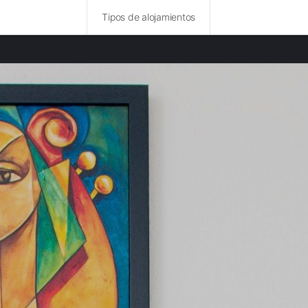
Tipos de alojamientos
ncias destacadas
rurales en Fort-de-France provincia
rurales en Le Marin provincia
rurales en Terre-de-Haut provincia
rurales en Les Saintes provincia
rurales en Basse-Terre provincia
rurales en La Désirade provincia
rurales en Pointe-à-Pitre provincia
rurales en Punta Cana provincia