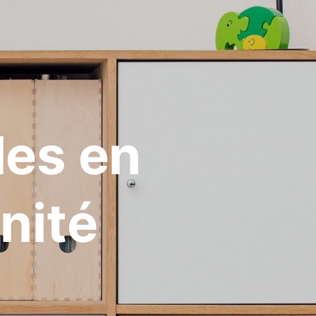
les en
inité