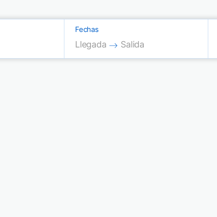
Fechas
Press the down arrow key to interac
Press the down arrow key
Llegada
Salida