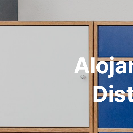
Aloja
Dist