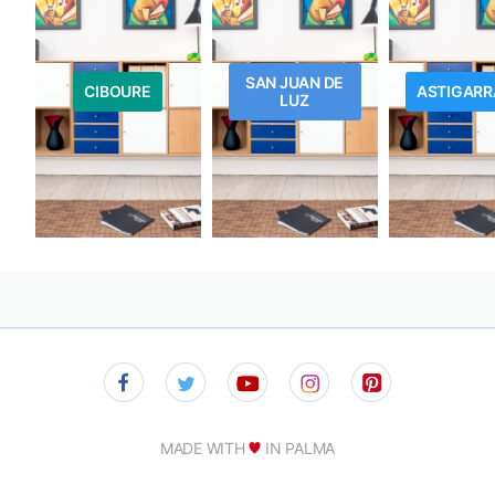
SAN JUAN DE
CIBOURE
ASTIGAR
LUZ
MADE WITH
IN PALMA