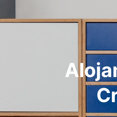
Aloja
Cr