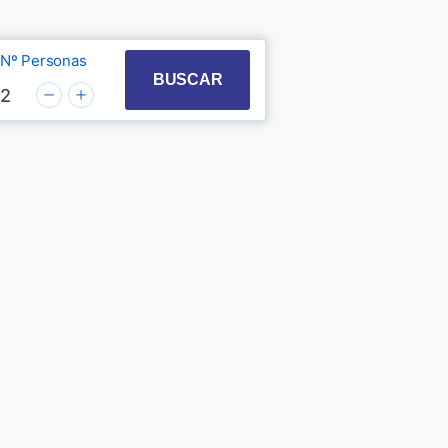
Nº Personas
t with the calendar and select a date. Press the quest
 to interact with the calendar and select a date. Pre
BUSCAR
2