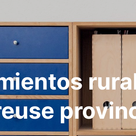
mientos rura
euse provin