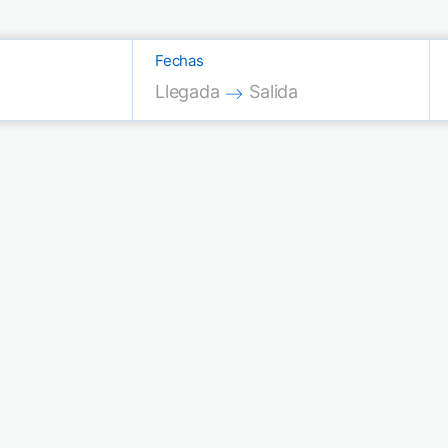
Fechas
Press the down arrow key to interac
Press the down arrow key
Llegada
Salida