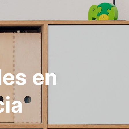
les en
cia