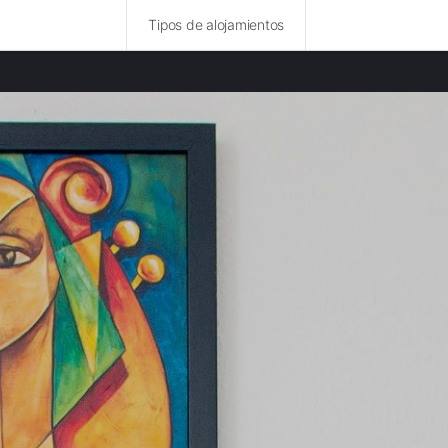
Tipos de alojamientos
ncias destacadas
rurales en Lemosín provincia
rurales en Alto Vienne provincia
rurales en Corrèze provincia
 rurales en Puy-de-Dôme provincia
rurales en Indre provincia
rurales en Auvernia provincia
rurales en Cher provincia
rurales en Allier provincia