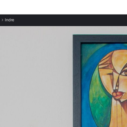
Ciudades destacadas
Provi
Indre
Casas rurales en Argenton-sur-Creuse
Casas 
Casas rurales en Châteauroux
Casas 
Casas rurales en la chatre
Casas 
Casas rurales en Issoudun
Casas 
Casas rurales en Os de Civís
Casas 
Casas rurales en Hecho
Casas 
Casas rurales en Saldes
Casas 
Casas rurales en Riglos
Casas