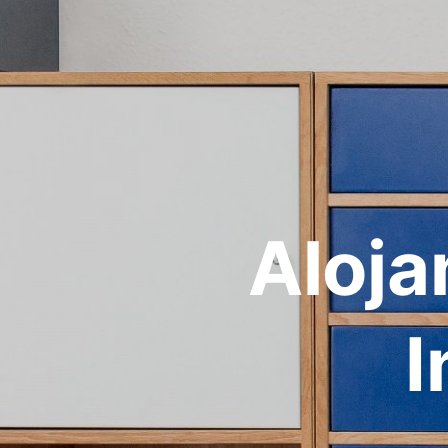
Aloja
I