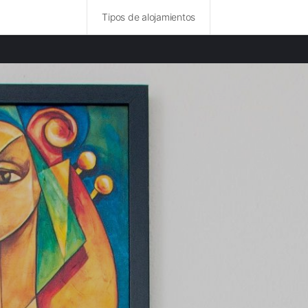
Tipos de alojamientos
ncias destacadas
rurales en Vienne provincia
rurales en Creuse provincia
rurales en Cher provincia
rurales en Indre y Loira provincia
rurales en Lemosín provincia
rurales en Alto Vienne provincia
rurales en Loir y Cher provincia
 rurales en Deux-Sèvres provincia