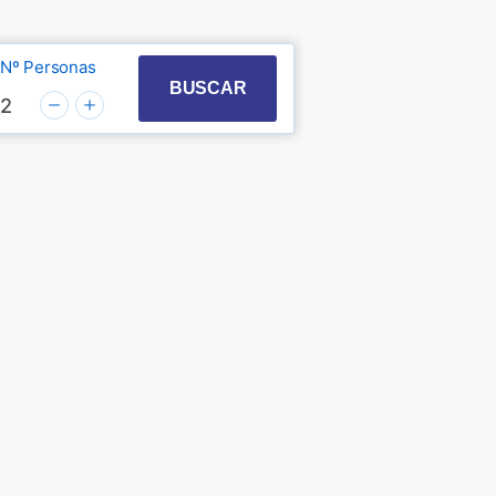
Nº Personas
t with the calendar and select a date. Press the quest
 to interact with the calendar and select a date. Pre
BUSCAR
2