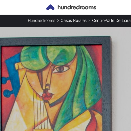
Otros tipos de alojamiento
Hundredrooms
Casas Rurales
Centro-Valle De Loira
Casas rurales en Indre provincia
Apartamentos en Indre provincia