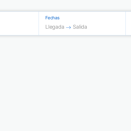
Fechas
Press the down arrow key to interac
Press the down arrow key
Llegada
Salida