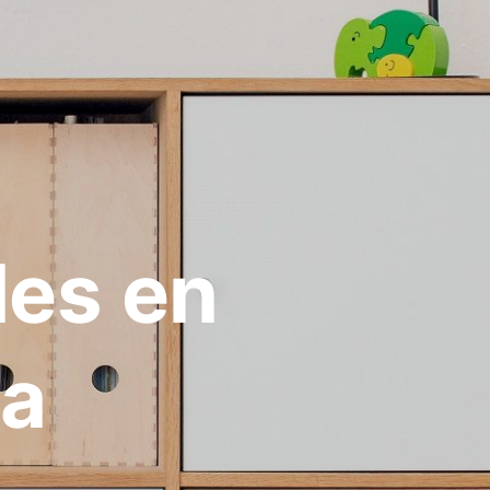
les en
ia